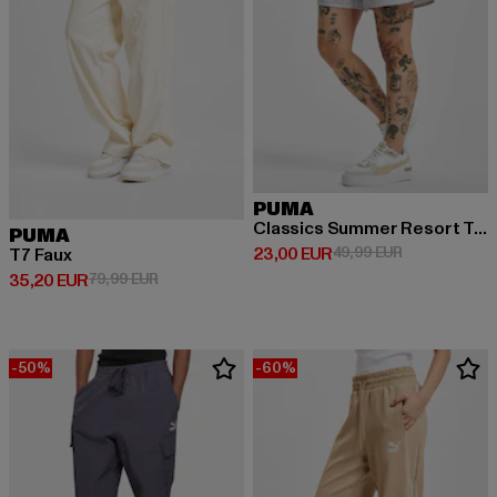
PUMA
Classics Summer Resort Twill
PUMA
Derzeitiger Preis: 23,00 EUR
Aktionspreis:
23,00 EUR
49,99 EUR
T7 Faux
Derzeitiger Preis: 35,20 EUR
Aktionspreis: 79,99 EUR
35,20 EUR
79,99 EUR
-50%
-60%