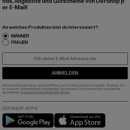
nds, Angebote und Gutscheine von DefShop p
er E-Mail!
An welchen Produkten bist du interessiert?
MÄNNER
FRAUEN
E-MAIL
ANMELDEN
Informationen dazu, wie DefShop mit Deinen Daten umgeht, findest Du
in unserer Datenschutzerklärung. Du kannst Dich jederzeit kostenfei
abmelden.
Datenschutzerklärung lesen.
Play market
App store