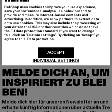
DefShop uses cookies to improve your use experience,
save your preferences, analyse use behaviour and to
provide and measure interest-based contents and
advertising. In addition, we allow partners to extract data
or to use cookies. This may also include the processing of
your data in the USA or other countries which do not have
PUMA
the EU data protection standard. If you want to change
Classics High Waist
this, click on "Custom settings". By clicking on "Accept" you
Derzeitiger Preis: 16,92 EUR
Aktionspreis: 35,99 EUR
16,92 EUR
35,99 EUR
agree to this.
Data protection
ACCEPT
INDIVIDUAL SETTINGS
MELDE DICH AN, UM
INSPIRIERT ZU BLEI
BEN!
Melde dich hier für unseren Newsletter an und
erhalte künftig Informationen über aktuelle Tre