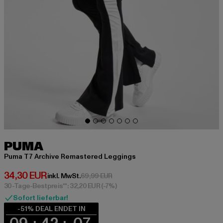
PUMA
Puma T7 Archive Remastered Leggings
Derzeitiger Preis: 34,30 EUR
34,30 EUR
Aktionspreis: 69,99 EUR
inkl. MwSt.
69,99 EUR
30-Tage-Bestpreis**: 32,20 EUR
(-7%)
Sofort lieferbar!
-51% DEAL ENDET IN