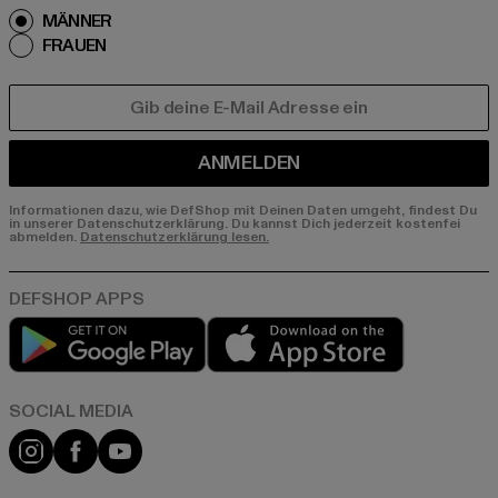
MÄNNER
FRAUEN
E-MAIL
ANMELDEN
Informationen dazu, wie DefShop mit Deinen Daten umgeht, findest Du
in unserer Datenschutzerklärung. Du kannst Dich jederzeit kostenfei
abmelden.
Datenschutzerklärung lesen.
Play market
App store
Instagram
Facebook
YouTube