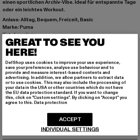
einen sportlichen Archiv-Vibe. Ideal für entspannte Tage
oder ein leichtes Workout.
Anlass: Alltag, Bequem, Freizeit, Basic
Marke: Puma
Kat.: Leggings
GREAT TO SEE YOU
Farbe: schwarz
HERE!
Hersteller Farbe: black
Materialzusammensetzung: 90% Baumwolle, 10%
DefShop uses cookies to improve your use experience,
Elasthan
save your preferences, analyse use behaviour and to
Art.Nr: 620259-00007
provide and measure interest-based contents and
advertising. In addition, we allow partners to extract data
or to use cookies. This may also include the processing of
Hersteller: PUMA Europe GmbH |
service@puma.com
your data in the USA or other countries which do not have
the EU data protection standard. If you want to change
PUMA Way 1 | 91074 Herzogenaurach | DE
this, click on "Custom settings". By clicking on "Accept" you
agree to this.
Data protection
GRÖSSE & PASSFORM
ACCEPT
INDIVIDUAL SETTINGS
PFLEGEHINWEISE