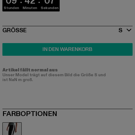
09
42
06
Stunden
Minuten
Sekunden
SIZE
GRÖSSE
S
IN DEN WARENKORB
Artikel fällt normal aus
Unser Model trägt auf diesem Bild die Größe S und
ist NaN m groß.
FARBOPTIONEN