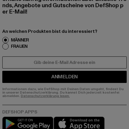
nds, Angebote und Gutscheine von DefShop p
er E-Mail!
An welchen Produkten bist du interessiert?
MÄNNER
FRAUEN
E-MAIL
ANMELDEN
Informationen dazu, wie DefShop mit Deinen Daten umgeht, findest Du
in unserer Datenschutzerklärung. Du kannst Dich jederzeit kostenfei
abmelden.
Datenschutzerklärung lesen.
Play market
App store