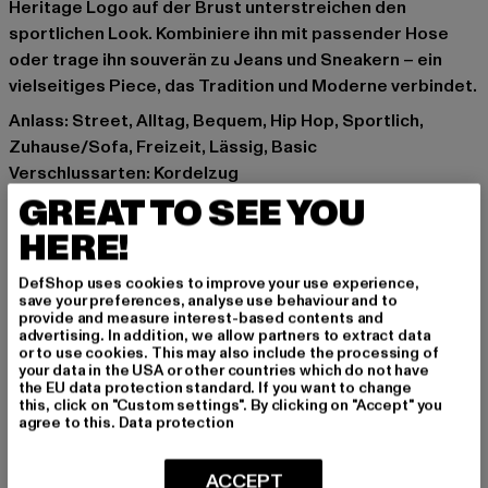
Heritage Logo auf der Brust unterstreichen den
sportlichen Look. Kombiniere ihn mit passender Hose
oder trage ihn souverän zu Jeans und Sneakern – ein
vielseitiges Piece, das Tradition und Moderne verbindet.
Anlass: Street, Alltag, Bequem, Hip Hop, Sportlich,
Zuhause/Sofa, Freizeit, Lässig, Basic
Verschlussarten: Kordelzug
Details: Brandlogo
GREAT TO SEE YOU
Schnitt: Locker
HERE!
Marke: Puma
Kat.: Lederhosen
DefShop uses cookies to improve your use experience,
save your preferences, analyse use behaviour and to
Farbe: beige
provide and measure interest-based contents and
Hersteller Farbe: pristine
advertising. In addition, we allow partners to extract data
or to use cookies. This may also include the processing of
Materialzusammensetzung: 100% Polyester
your data in the USA or other countries which do not have
Art.Nr: 53569265-07030
the EU data protection standard. If you want to change
this, click on "Custom settings". By clicking on "Accept" you
agree to this.
Data protection
Hersteller: PUMA Europe GmbH |
service@puma.com
PUMA Way 1 | 91074 Herzogenaurach | DE
ACCEPT