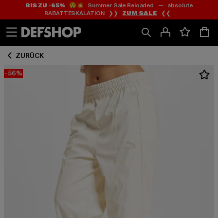
BIS ZU -65%
😲💥 Summer Sale Reloaded — absolute
Zum
Zum
RABATTESKALATION ❯❯
ZUM SALE
❮❮
Inhalt
Fußzeile
springen
springen
ZURÜCK
-56%