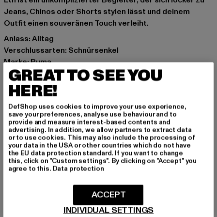
Lth ist ein unkomplizierter Begleiter, der sich locker zu
Jeans, Chinos oder Shorts stylen lässt und deinem
Outfit einen souveränen Touch verleiht.
Anlass: Alltag
Verschlussarten: Schnürsenkel
Marke: Puma
GREAT TO SEE YOU
Kat.: Sneakers Low
Farbe: schwarz
HERE!
Hersteller Farbe: black/feather gray/gum
DefShop uses cookies to improve your use experience,
Obermaterial: Wildleder
save your preferences, analyse use behaviour and to
Innenfutter: Textil
provide and measure interest-based contents and
advertising. In addition, we allow partners to extract data
Art.Nr: 396464-21696
or to use cookies. This may also include the processing of
your data in the USA or other countries which do not have
the EU data protection standard. If you want to change
Hersteller: PUMA Europe GmbH |
service@puma.com
this, click on "Custom settings". By clicking on "Accept" you
PUMA Way 1 | 91074 Herzogenaurach | DE
agree to this.
Data protection
ACCEPT
GRÖSSE & PASSFORM
INDIVIDUAL SETTINGS