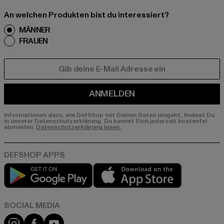
An welchen Produkten bist du interessiert?
MÄNNER
FRAUEN
E-MAIL
ANMELDEN
Informationen dazu, wie DefShop mit Deinen Daten umgeht, findest Du
in unserer Datenschutzerklärung. Du kannst Dich jederzeit kostenfei
abmelden.
Datenschutzerklärung lesen.
Play market
App store
Instagram
Facebook
YouTube