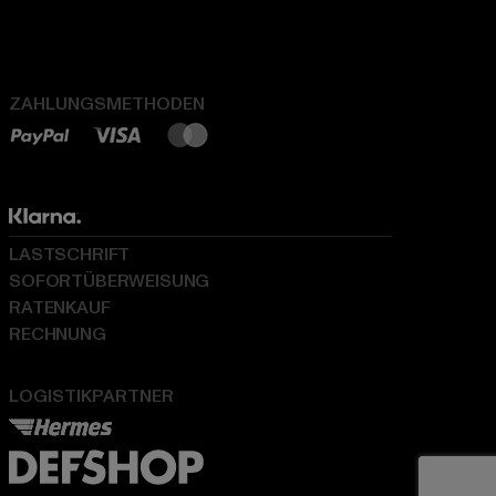
ZAHLUNGSMETHODEN
LASTSCHRIFT
SOFORTÜBERWEISUNG
RATENKAUF
RECHNUNG
LOGISTIKPARTNER