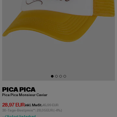
PICA PICA
Pica Pica Monsieur Caviar
Derzeitiger Preis: 28,97 EUR
28,97 EUR
Aktionspreis: 45,99 EUR
inkl. MwSt.
45,99 EUR
30-Tage-Bestpreis**: 28,05 EUR
(-4%)
Sofort lieferbar!