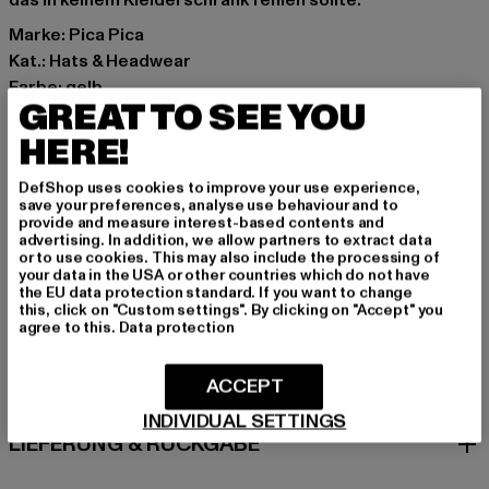
das in keinem Kleiderschrank fehlen sollte.
Marke: Pica Pica
Kat.: Hats & Headwear
Farbe: gelb
GREAT TO SEE YOU
Hersteller Farbe: yellow
Materialzusammensetzung: 100% Baumwolle
HERE!
Art.Nr: PCP2129-00252
DefShop uses cookies to improve your use experience,
save your preferences, analyse use behaviour and to
Hersteller: The Mad Agency GmbH |
provide and measure interest-based contents and
advertising. In addition, we allow partners to extract data
info@themad.agency
or to use cookies. This may also include the processing of
Hollefeldstraße 16 | 48282 Emsdetten | DE
your data in the USA or other countries which do not have
the EU data protection standard. If you want to change
this, click on "Custom settings". By clicking on "Accept" you
agree to this.
Data protection
GRÖSSE & PASSFORM
ACCEPT
PFLEGEHINWEISE
INDIVIDUAL SETTINGS
LIEFERUNG & RÜCKGABE