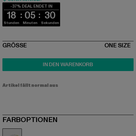
-37% DEAL ENDET IN
18
05
30
Stunden
Minuten
Sekunden
SIZE
GRÖSSE
ONE SIZE
IN DEN WARENKORB
Artikel fällt normal aus
FARBOPTIONEN