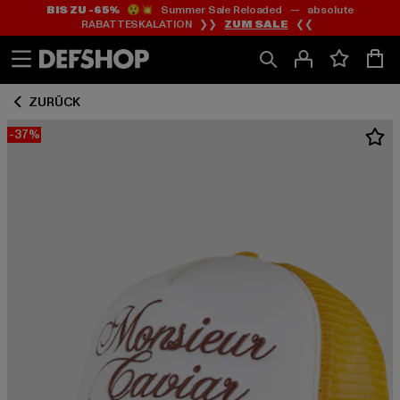
BIS ZU -65%
😲💥 Summer Sale Reloaded — absolute
Zum
Zum
RABATTESKALATION ❯❯
ZUM SALE
❮❮
Inhalt
Fußzeile
springen
springen
ZURÜCK
-37%