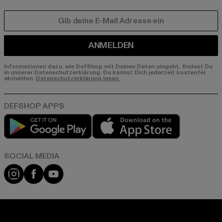
E-MAIL
ANMELDEN
Informationen dazu, wie DefShop mit Deinen Daten umgeht, findest Du
in unserer Datenschutzerklärung. Du kannst Dich jederzeit kostenfei
abmelden.
Datenschutzerklärung lesen.
Play market
App store
Instagram
Facebook
YouTube