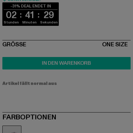
-31% DEAL ENDET IN
02
41
29
Stunden
Minuten
Sekunden
SIZE
GRÖSSE
ONE SIZE
IN DEN WARENKORB
Artikel fällt normal aus
FARBOPTIONEN