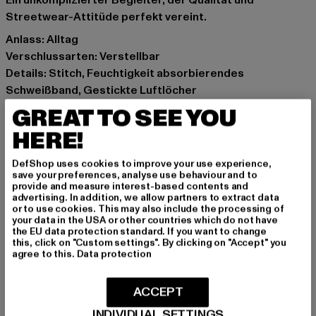
Ein unkomplizierter Begleiter, der Qualität und
Streetwear-Attitüde perfekt vereint.
Anlass: Alltag
Verschlussarten: Verstellbar
Details: Stitch, Feuchtigkeit absorbierendes
Schweißband, Gestickte Luftlöcher
Marke: Pica Pica
GREAT TO SEE YOU
Kat.: Snapback
HERE!
Farbe: violet
Hersteller Farbe: lavender cotton
DefShop uses cookies to improve your use experience,
Materialzusammensetzung: 100% Baumwolle
save your preferences, analyse use behaviour and to
provide and measure interest-based contents and
Art.Nr: PCP3101-20976
advertising. In addition, we allow partners to extract data
or to use cookies. This may also include the processing of
your data in the USA or other countries which do not have
Hersteller: The Mad Agency GmbH |
the EU data protection standard. If you want to change
info@themad.agency
this, click on "Custom settings". By clicking on "Accept" you
agree to this.
Data protection
Hollefeldstraße 16 | 48282 Emsdetten | DE
ACCEPT
GRÖSSE & PASSFORM
INDIVIDUAL SETTINGS