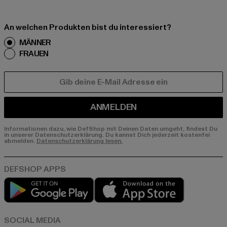
An welchen Produkten bist du interessiert?
MÄNNER
FRAUEN
E-MAIL
ANMELDEN
Informationen dazu, wie DefShop mit Deinen Daten umgeht, findest Du
in unserer Datenschutzerklärung. Du kannst Dich jederzeit kostenfei
abmelden.
Datenschutzerklärung lesen.
Play market
App store