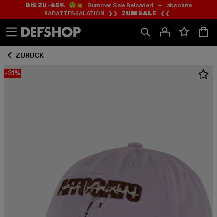
BIS ZU -65%
😲💥 Summer Sale Reloaded — absolute
Zum
Zum
RABATTESKALATION ❯❯
ZUM SALE
❮❮
Inhalt
Fußzeile
springen
springen
ZURÜCK
-31%