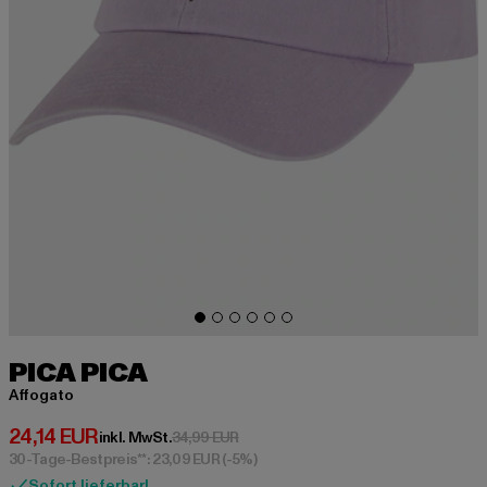
PICA PICA
Affogato
Derzeitiger Preis: 24,14 EUR
24,14 EUR
Aktionspreis: 34,99 EUR
inkl. MwSt.
34,99 EUR
30-Tage-Bestpreis**: 23,09 EUR
(-5%)
Sofort lieferbar!