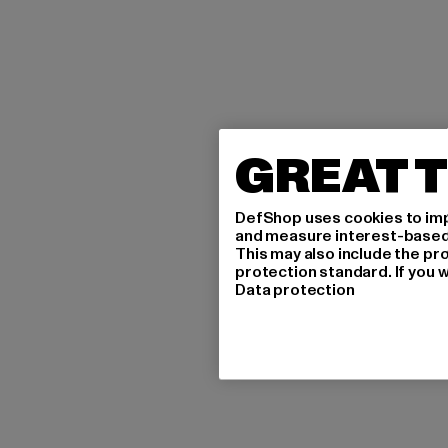
GREAT T
DefShop uses cookies to imp
and measure interest-based c
This may also include the pr
protection standard. If you w
Data protection