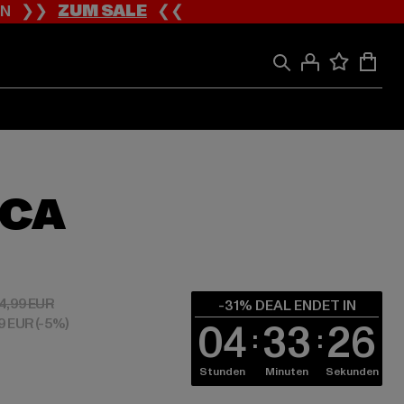
ION ❯❯
ZUM SALE
❮❮
ICA
 24,14 EUR
Aktionspreis: 34,99 EUR
4,99 EUR
-31% DEAL ENDET IN
09 EUR
(-5%)
04
33
25
Stunden
Minuten
Sekunden