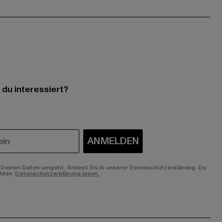
 du interessiert?
ANMELDEN
Deinen Daten umgeht, findest Du in unserer Datenschutzerklärung. Du
lden.
Datenschutzerklärung lesen.