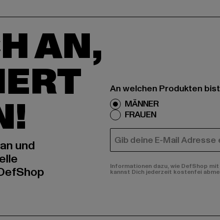
H AN,
IERT
An welchen Produkten bist
N!
MÄNNER
FRAUEN
E-MAIL
 an und
elle
Informationen dazu, wie DefShop mit 
 DefShop
kannst Dich jederzeit kostenfei abme