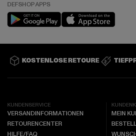
Play market
App stor
KOSTENLOSE RETOURE
TIEFP
KUNDENSERVICE
KUNDEN
VERSANDINFORMATIONEN
MEIN K
RETOURENCENTER
BESTEL
HILFE/FAQ
WUNSCH