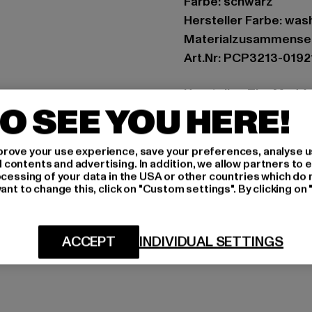
Farbe: schwarz
Hersteller Farbe: was
Materialzusammense
Art.Nr: PCP3213-0192
Hersteller: The Mad 
O SEE YOU HERE!
Hollefeldstraße 16 | 
rove your use experience, save your preferences, analyse u
GRÖSSE 
ontents and advertising. In addition, we allow partners to e
ocessing of your data in the USA or other countries which do 
PFLEGEHINWE
ant to change this, click on "Custom settings". By clicking on 
LIEFERUNG &
ACCEPT
INDIVIDUAL SETTINGS