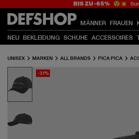
BIS ZU -65%
😲💥 Sum
MÄNNER
FRAUEN
NEU
BEKLEIDUNG
SCHUHE
ACCESSOIRES
UNISEX
MARKEN
ALL BRANDS
PICA PICA
AC
-31%