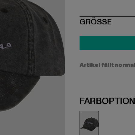
SIZE
GRÖSSE
Artikel fällt norma
FARBOPTIO