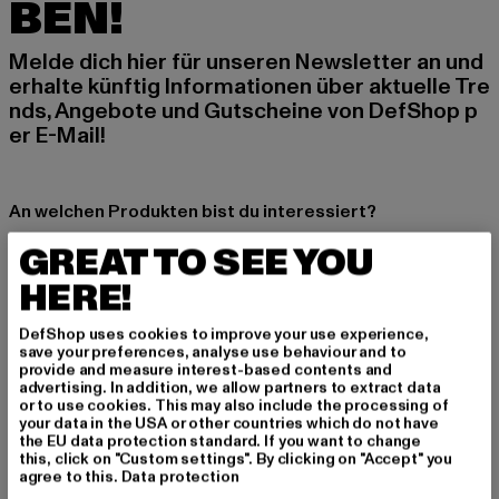
BEN!
Melde dich hier für unseren Newsletter an und
erhalte künftig Informationen über aktuelle Tre
nds, Angebote und Gutscheine von DefShop p
er E-Mail!
An welchen Produkten bist du interessiert?
MÄNNER
GREAT TO SEE YOU
FRAUEN
HERE!
DefShop uses cookies to improve your use experience,
E-MAIL
save your preferences, analyse use behaviour and to
provide and measure interest-based contents and
ANMELDEN
advertising. In addition, we allow partners to extract data
or to use cookies. This may also include the processing of
your data in the USA or other countries which do not have
Informationen dazu, wie DefShop mit Deinen Daten umgeht, findest Du
the EU data protection standard. If you want to change
in unserer Datenschutzerklärung. Du kannst Dich jederzeit kostenfei
this, click on "Custom settings". By clicking on "Accept" you
abmelden.
Datenschutzerklärung lesen.
agree to this.
Data protection