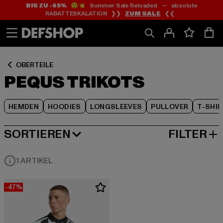
BIS ZU -65%
😲💥 Summer Sale Reloaded — absolute
Zum
Zum
Zum
RABATTESKALATION ❯❯
ZUM SALE
❮❮
Inhalt
Fußzeile
Produktraster
springen
springen
springen
OBERTEILE
PEQUS TRIKOTS
HEMDEN
HOODIES
LONGSLEEVES
PULLOVER
T-SHI
SORTIEREN
FILTER
BELIEBTESTE
1 ARTIKEL
-47%