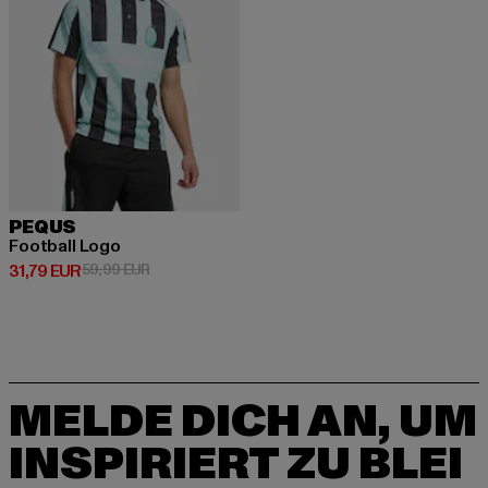
PEQUS
Football Logo
Derzeitiger Preis: 31,79 EUR
Aktionspreis: 59,99 EUR
31,79 EUR
59,99 EUR
MELDE DICH AN, UM
INSPIRIERT ZU BLEI