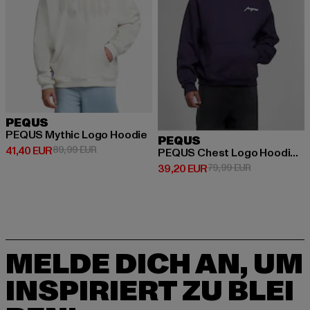
PEQUS
PEQUS Mythic Logo Hoodie
PEQUS
Derzeitiger Preis: 41,40 EUR
Aktionspreis: 89,99 EUR
41,40 EUR
89,99 EUR
PEQUS Chest Logo Hoodie purple
Derzeitiger Preis: 39,20 EUR
Aktionspreis:
39,20 EUR
79,99 EUR
MELDE DICH AN, UM
INSPIRIERT ZU BLEI