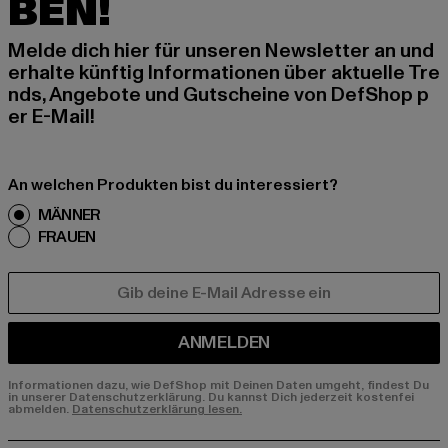
BEN!
Melde dich hier für unseren Newsletter an und
erhalte künftig Informationen über aktuelle Tre
nds, Angebote und Gutscheine von DefShop p
er E-Mail!
An welchen Produkten bist du interessiert?
MÄNNER
FRAUEN
E-MAIL
ANMELDEN
Informationen dazu, wie DefShop mit Deinen Daten umgeht, findest Du
in unserer Datenschutzerklärung. Du kannst Dich jederzeit kostenfei
abmelden.
Datenschutzerklärung lesen.