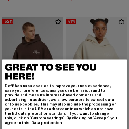
-52%
-51%
GREAT TO SEE YOU
HERE!
DefShop uses cookies to improve your use experience,
save your preferences, analyse use behaviour and to
provide and measure interest-based contents and
advertising. In addition, we allow partners to extract data
PEQUS
or to use cookies. This may also include the processing of
Back Logo
your data in the USA or other countries which do not have
PEQUS
Derzeitiger Preis: 39,20 EUR
Aktionspreis:
39,20 EUR
79,99 EUR
the EU data protection standard. If you want to change
PEQUS Handwritten Logo Hoodie
this, click on "Custom settings". By clicking on "Accept" you
Derzeitiger Preis: 48,00 EUR
Aktionspreis: 99,99 EUR
48,00 EUR
99,99 EUR
agree to this.
Data protection