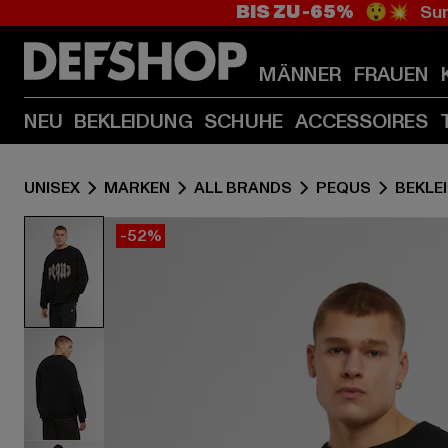
BIS ZU -65%
😲💥 Sum
MÄNNER
FRAUEN
NEU
BEKLEIDUNG
SCHUHE
ACCESSOIRES
UNISEX
MARKEN
ALL BRANDS
PEQUS
BEKLE
-52%