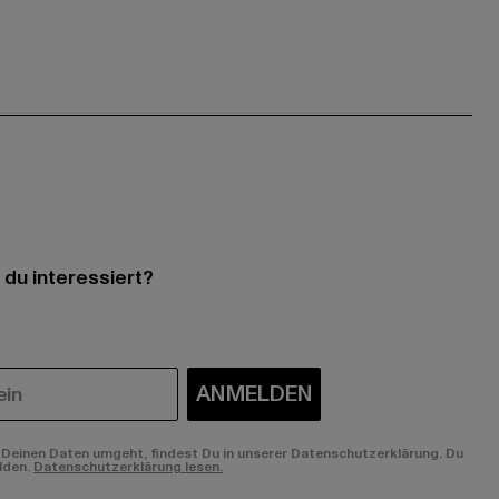
 du interessiert?
ANMELDEN
Deinen Daten umgeht, findest Du in unserer Datenschutzerklärung. Du
lden.
Datenschutzerklärung lesen.