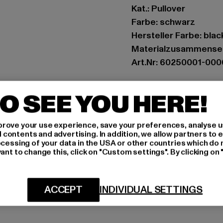
Kat.: Pullover
Farbe: schwarz
Hersteller Farbe: blac
Materialzusammense
Art.Nr: 60250001-000
Hersteller: Urban Sty
O SEE YOU HERE!
agentur@urbanstyle
Schanzenstraße 41 | 5
rove your use experience, save your preferences, analyse u
ontents and advertising. In addition, we allow partners to e
ocessing of your data in the USA or other countries which do 
GRÖSSE 
ant to change this, click on "Custom settings". By clicking on 
PFLEGEHINWE
ACCEPT
INDIVIDUAL SETTINGS
LIEFERUNG &