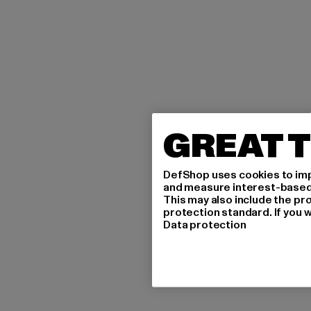
GREAT T
DefShop uses cookies to imp
and measure interest-based c
This may also include the pr
protection standard. If you w
Data protection