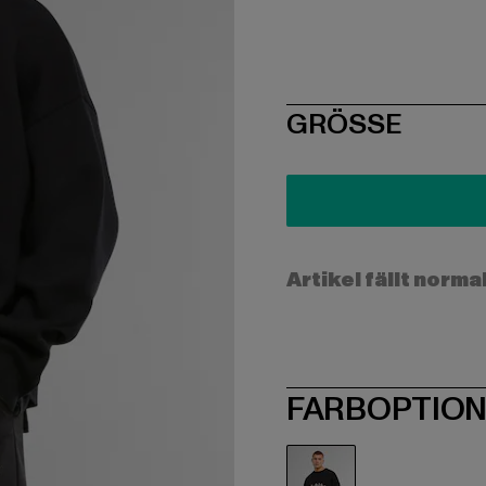
SIZE
GRÖSSE
Artikel fällt norma
FARBOPTIO