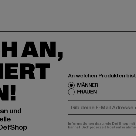
H AN,
IERT
An welchen Produkten bist
N!
MÄNNER
FRAUEN
E-MAIL
 an und
elle
Informationen dazu, wie DefShop mit 
 DefShop
kannst Dich jederzeit kostenfei abme