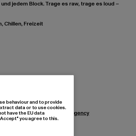
 und jedem Block. Trage es raw, trage es loud –
 Chillen, Freizeit
shed warm white black
tzung: 100% Baumwolle
214
se behaviour and to provide
xtract data or to use cookies.
Agency GmbH |
info@themad.agency
not have the EU data
"Accept" you agree to this.
48282 Emsdetten | DE