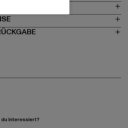
& PASSFORM
ISE
 RÜCKGABE
 du interessiert?