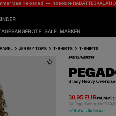
mer Sale Reloaded — absolute RABATTESKALAT
Zum
Zum
Inhalt
Fußzeile
springen
springen
KINDER
(Enter
(Enter
drücken)
drücken)
TAGESANGEBOTE
SALE
MARKEN
PAREL
JERSEY TOPS
T-SHIRTS
T-SHIRTS
PEGAD
Bracy Heavy Oversiz
Derzeitiger Preis:
30,95 EUR
inkl. MwSt.
30-Tage-Bestpreis**: 30,
Sofort lieferbar!