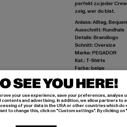
perfekt zu jeder Crew
zeig, wer du bist.
Anlass: Alltag, Bequem,
Ausschnitt: Rundhals
Details: Brandlogo
Schnitt: Oversize
Marke: PEGADOR
Kat.: T-Shirts
Farbe: beige
Hersteller Farbe: wa
O SEE YOU HERE!
Materialzusammense
Art.Nr: PGDR3340-23
rove your use experience, save your preferences, analyse u
ontents and advertising. In addition, we allow partners to e
Hersteller: The Mad 
ocessing of your data in the USA or other countries which do 
ant to change this, click on "Custom settings". By clicking on 
Hollefeldstraße 16 | 