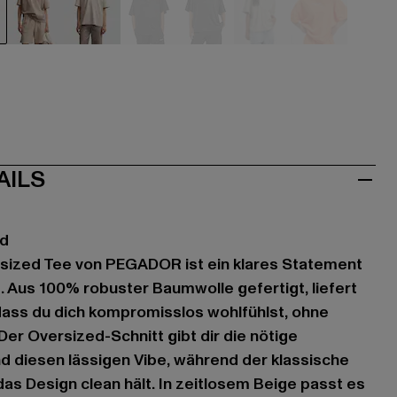
ige
beige
beige
schwarz
schwarz
grau
orange
AILS
ed
sized Tee von PEGADOR ist ein klares Statement
e. Aus 100% robuster Baumwolle gefertigt, liefert
dass du dich kompromisslos wohlfühlst, ohne
Der Oversized-Schnitt gibt dir die nötige
 diesen lässigen Vibe, während der klassische
as Design clean hält. In zeitlosem Beige passt es