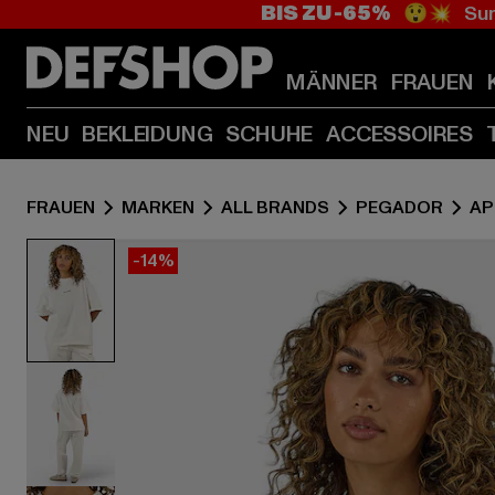
BIS ZU -65%
😲💥 Sum
MÄNNER
FRAUEN
NEU
BEKLEIDUNG
SCHUHE
ACCESSOIRES
FRAUEN
MARKEN
ALL BRANDS
PEGADOR
AP
-14%