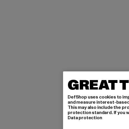
GREAT T
DefShop uses cookies to imp
and measure interest-based c
This may also include the pr
protection standard. If you w
Data protection