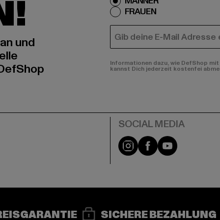
N!
MÄNNER
FRAUEN
E-MAIL
 an und
elle
Informationen dazu, wie DefShop mit 
 DefShop
kannst Dich jederzeit kostenfei abme
e
Instagram
Facebook
YouTube
REISGARANTIE
SICHERE BEZAHLUNG