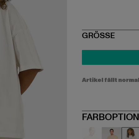
SIZE
GRÖSSE
Artikel fällt norma
FARBOPTIO