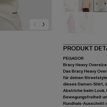
beige
beige
be
pink
weiß
PRODUKT DET
PEGADOR
Bracy Heavy Oversiz
Das Bracy Heavy Over
für deinen Streetstyl
dieses Damen-Shirt, 
Abstriche beim Look. 
Bewegungsfreiheit und
Rundhals-Ausschnitt d