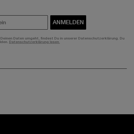
ANMELDEN
Deinen Daten umgeht, findest Du in unserer Datenschutzerklärung. Du
lden.
Datenschutzerklärung lesen.