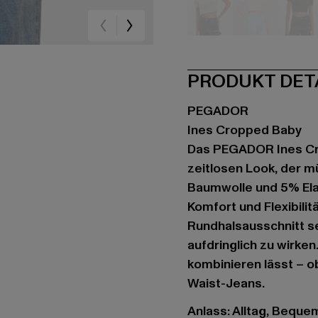
beige
beige
sc
PRODUKT DET
PEGADOR
Ines Cropped Baby
Das PEGADOR Ines Cro
zeitlosen Look, der m
Baumwolle und 5% Elas
Komfort und Flexibilit
Rundhalsausschnitt se
aufdringlich zu wirken.
kombinieren lässt – o
Waist-Jeans.
Anlass: Alltag, Bequem,