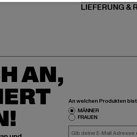
LIEFERUNG &
H AN,
IERT
An welchen Produkten bist
N!
MÄNNER
FRAUEN
E-MAIL
 an und