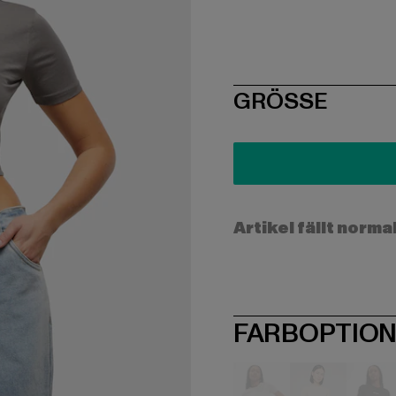
SIZE
GRÖSSE
Artikel fällt norma
FARBOPTIO