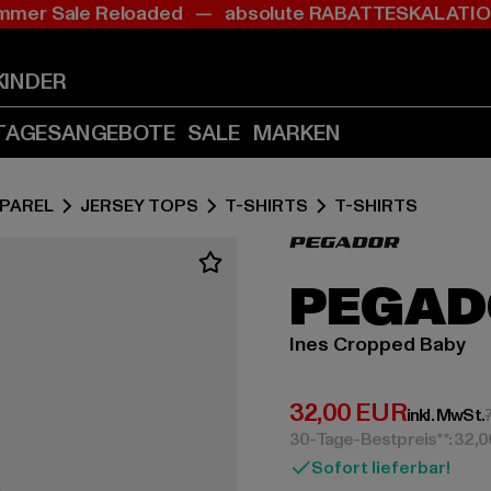
mer Sale Reloaded — absolute RABATTESKALAT
Zum
Zum
Inhalt
Fußzeile
springen
springen
KINDER
(Enter
(Enter
drücken)
drücken)
TAGESANGEBOTE
SALE
MARKEN
PAREL
JERSEY TOPS
T-SHIRTS
T-SHIRTS
PEGAD
Ines Cropped Baby
Derzeitiger Preis:
32,00 EUR
inkl. MwSt.
30-Tage-Bestpreis**: 32,
Sofort lieferbar!