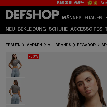
BIS ZU -65%
😲💥 Sum
MÄNNER
FRAUEN
NEU
BEKLEIDUNG
SCHUHE
ACCESSOIRES
FRAUEN
MARKEN
ALL BRANDS
PEGADOR
AP
-60%