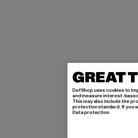
GREAT T
DefShop uses cookies to imp
and measure interest-based c
This may also include the pr
protection standard. If you w
Data protection