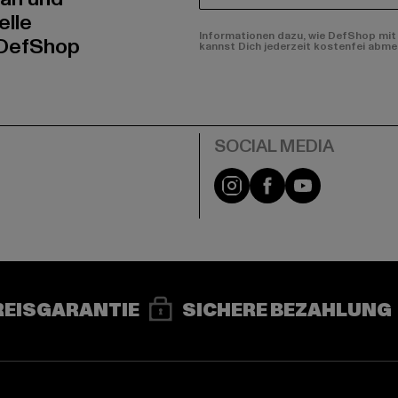
elle
Informationen dazu, wie DefShop mit 
 DefShop
kannst Dich jederzeit kostenfei abme
e
Instagram
Facebook
YouTube
REISGARANTIE
SICHERE BEZAHLUNG