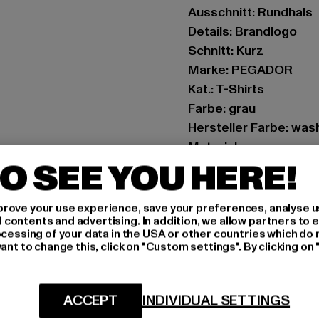
Ausschnitt: Rundhals
Details: Brandlogo
Schnitt: Kurz
Marke: PEGADOR
Kat.: T-Shirts
Farbe: grau
Hersteller Farbe: wa
Materialzusammenset
O SEE YOU HERE!
Art.Nr: PGDR3570-20
Hersteller: The Mad 
rove your use experience, save your preferences, analyse u
ontents and advertising. In addition, we allow partners to e
Hollefeldstraße 16 | 
ocessing of your data in the USA or other countries which do 
ant to change this, click on "Custom settings". By clicking on 
GRÖSSE 
ACCEPT
INDIVIDUAL SETTINGS
PFLEGEHINWE