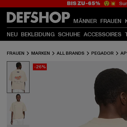
BIS ZU -65%
😲💥 Sum
MÄNNER
FRAUEN
NEU
BEKLEIDUNG
SCHUHE
ACCESSOIRES
FRAUEN
MARKEN
ALL BRANDS
PEGADOR
AP
-26%