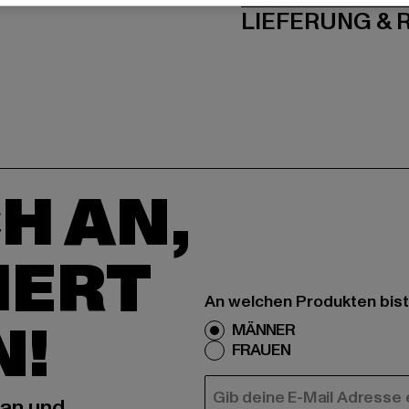
LIEFERUNG &
H AN,
IERT
An welchen Produkten bist
N!
MÄNNER
FRAUEN
E-MAIL
 an und