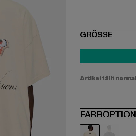
SIZE
GRÖSSE
Artikel fällt norma
FARBOPTIO