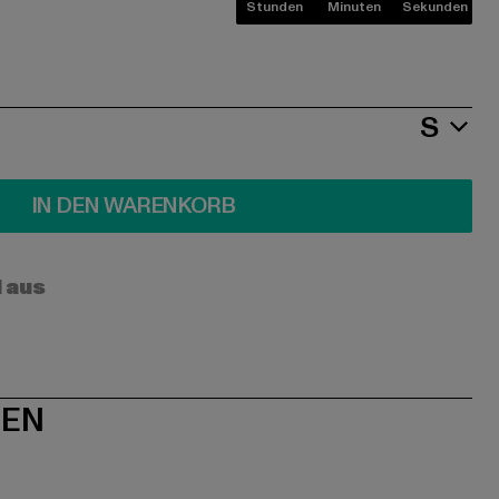
Stunden
Minuten
Sekunden
S
IN DEN WARENKORB
l aus
NEN