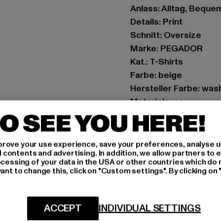
Anlass: Alltag, Bequem,
Details: Print
Schnitt: Oversize
Marke: PEGADOR
Kat.: T-Shirts
Farbe: beige
Hersteller Farbe: was
Materialzusammense
O SEE YOU HERE!
Art.Nr: PGDR4251-10
Hersteller: Pegador 
rove your use experience, save your preferences, analyse u
ontents and advertising. In addition, we allow partners to e
Hollefeldstraße 16 | 
ocessing of your data in the USA or other countries which do 
ant to change this, click on "Custom settings". By clicking on 
GRÖSSE 
ACCEPT
INDIVIDUAL SETTINGS
PFLEGEHINWE