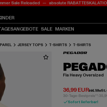
mer Sale Reloaded — absolute RABATTESKALAT
Zum
Zum
Inhalt
Fußzeile
springen
springen
KINDER
(Enter
(Enter
drücken)
drücken)
TAGESANGEBOTE
SALE
MARKEN
PAREL
JERSEY TOPS
T-SHIRTS
T-SHIRTS
PEGAD
Fia Heavy Oversized
Derzeitiger Preis:
36,99 EUR
inkl. MwSt.
30-Tage-Bestpreis**: 35,
Sofort lieferbar!