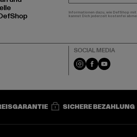
elle
Informationen dazu, wie DefShop mit 
 DefShop
kannst Dich jederzeit kostenfei abme
e
Instagram
Facebook
YouTube
REISGARANTIE
SICHERE BEZAHLUNG