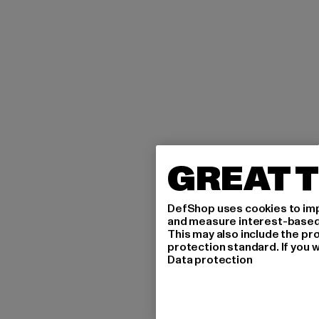
GREAT T
DefShop uses cookies to imp
and measure interest-based c
This may also include the pr
protection standard. If you w
Data protection