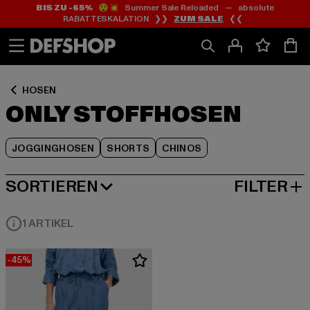
BIS ZU -65%
😲💥 Summer Sale Reloaded — absolute
Zum
Zum
Zum
RABATTESKALATION ❯❯
ZUM SALE
❮❮
Inhalt
Fußzeile
Produktraster
springen
springen
springen
HOSEN
ONLY STOFFHOSEN
JOGGINGHOSEN
SHORTS
CHINOS
SORTIEREN
FILTER
BELIEBTESTE
1 ARTIKEL
-45%