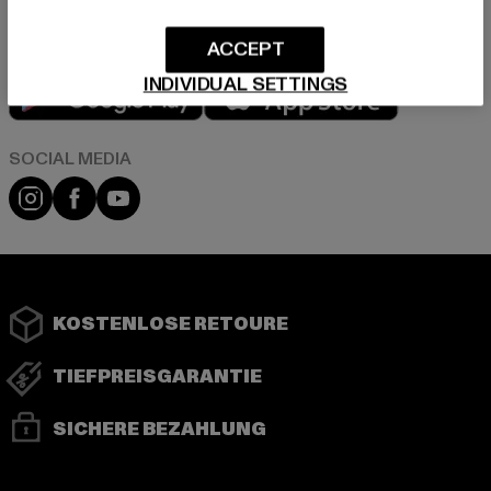
ACCEPT
Play market
App store
INDIVIDUAL SETTINGS
Instagram
Facebook
YouTube
KOSTENLOSE RETOURE
TIEFPREISGARANTIE
SICHERE BEZAHLUNG