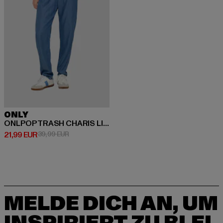
ONLY
ONLPOPTRASH CHARIS LIFE
Derzeitiger Preis: 21,99 EUR
Aktionspreis: 39,99 EUR
21,99 EUR
39,99 EUR
MELDE DICH AN, UM