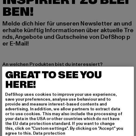
INSPIRIERT ZU BLEI
BEN!
Melde dich hier für unseren Newsletter an und
erhalte künftig Informationen über aktuelle Tre
nds, Angebote und Gutscheine von DefShop p
er E-Mail!
An welchen Produkten bist du interessiert?
GREAT TO SEE YOU
MÄNNER
FRAUEN
HERE!
DefShop uses cookies to improve your use experience,
E-MAIL
save your preferences, analyse use behaviour and to
provide and measure interest-based contents and
advertising. In addition, we allow partners to extract data
ANMELDEN
or to use cookies. This may also include the processing of
your data in the USA or other countries which do not have
the EU data protection standard. If you want to change
Informationen dazu, wie DefShop mit Deinen Daten umgeht, findest Du
this, click on "Custom settings". By clicking on "Accept" you
in unserer Datenschutzerklärung. Du kannst Dich jederzeit kostenfei
abmelden.
Datenschutzerklärung lesen.
agree to this.
Data protection