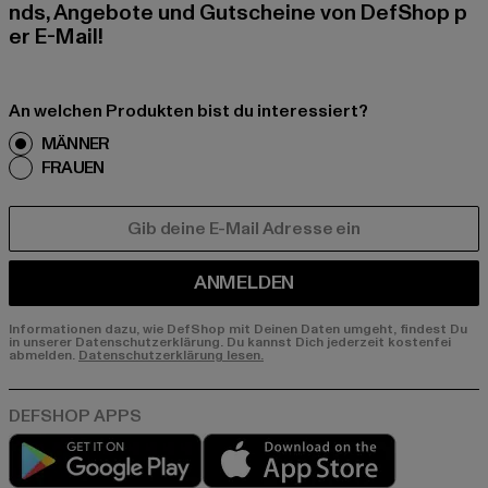
nds, Angebote und Gutscheine von DefShop p
er E-Mail!
An welchen Produkten bist du interessiert?
MÄNNER
FRAUEN
E-MAIL
ANMELDEN
Informationen dazu, wie DefShop mit Deinen Daten umgeht, findest Du
in unserer Datenschutzerklärung. Du kannst Dich jederzeit kostenfei
abmelden.
Datenschutzerklärung lesen.
Play market
App store