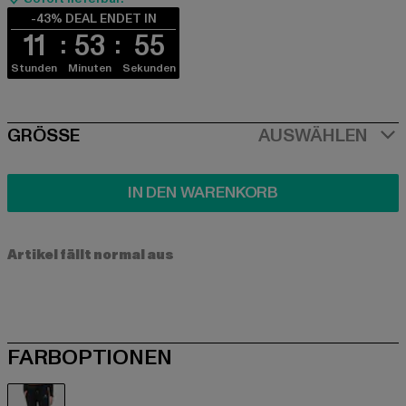
-43% DEAL ENDET IN
11
53
55
Stunden
Minuten
Sekunden
SIZE
GRÖSSE
AUSWÄHLEN
IN DEN WARENKORB
Artikel fällt normal aus
FARBOPTIONEN