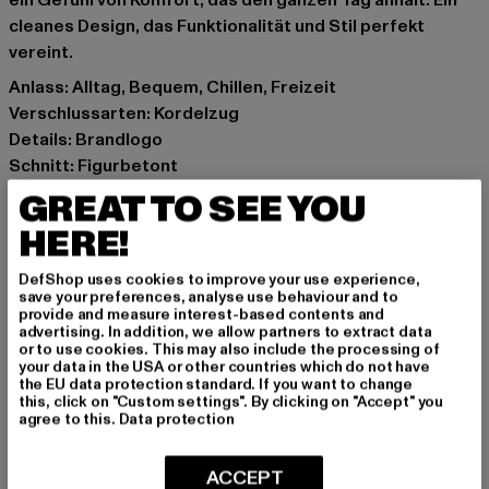
ein Gefühl von Komfort, das den ganzen Tag anhält. Ein
cleanes Design, das Funktionalität und Stil perfekt
vereint.
Anlass: Alltag, Bequem, Chillen, Freizeit
Verschlussarten: Kordelzug
Details: Brandlogo
Schnitt: Figurbetont
Marke: MOROTAI
GREAT TO SEE YOU
Kat.: Trousers - Sweat
HERE!
Farbe: schwarz
Hersteller Farbe: black
DefShop uses cookies to improve your use experience,
Materialzusammensetzung: 70% Baumwolle, 30%
save your preferences, analyse use behaviour and to
provide and measure interest-based contents and
Polyester
advertising. In addition, we allow partners to extract data
Art.Nr: W212B216-00007
or to use cookies. This may also include the processing of
your data in the USA or other countries which do not have
the EU data protection standard. If you want to change
Hersteller: ASUKA APPAREL GmbH |
this, click on "Custom settings". By clicking on "Accept" you
agree to this.
Data protection
support@morotai.com
Seeweg 5 | 23777 Heringsdorf | DE
ACCEPT