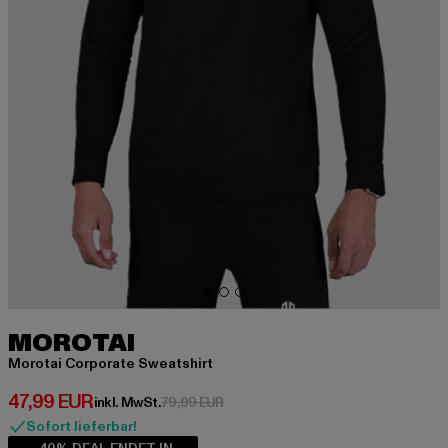
MOROTAI
Morotai Corporate Sweatshirt
Derzeitiger Preis: 47,99 EUR
47,99 EUR
Aktionspreis: 79,99 EUR
inkl. MwSt.
79,99 EUR
Sofort lieferbar!