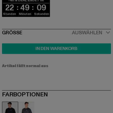
-40% DEAL ENDET IN
22
49
09
Stunden
Minuten
Sekunden
SIZE
GRÖSSE
AUSWÄHLEN
IN DEN WARENKORB
Artikel fällt normal aus
FARBOPTIONEN