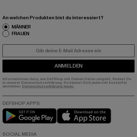
An welchen Produkten bist du interessiert?
MÄNNER
FRAUEN
E-MAIL
ANMELDEN
Informationen dazu, wie DefShop mit Deinen Daten umgeht, findest Du
in unserer Datenschutzerklärung. Du kannst Dich jederzeit kostenfei
abmelden.
Datenschutzerklärung lesen.
Play market
App store