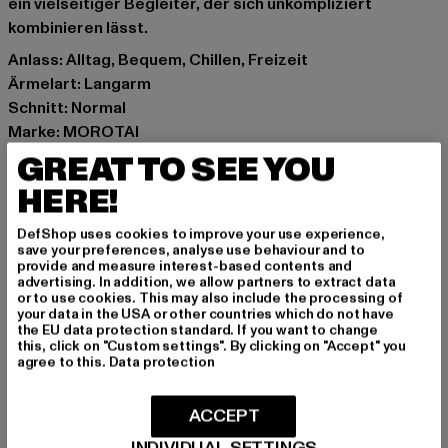
ein vielseitiger Begleiter, der sich unkompliziert
kombinieren lässt.
Anlass: Alltag, Bequem, Chillen, Freizeit
Ärmelart: Langarm
Schnitt: Normal
Marke: MOROTAI
Kat.: Sweaters
GREAT TO SEE YOU
Farbe: schwarz
HERE!
Hersteller Farbe: black
Materialzusammensetzung: 65% Baumwolle, 35%
DefShop uses cookies to improve your use experience,
save your preferences, analyse use behaviour and to
Polyester
provide and measure interest-based contents and
Art.Nr: M231J111-00007
advertising. In addition, we allow partners to extract data
or to use cookies. This may also include the processing of
your data in the USA or other countries which do not have
Hersteller: ASUKA APPAREL GmbH |
the EU data protection standard. If you want to change
this, click on "Custom settings". By clicking on "Accept" you
support@morotai.com
agree to this.
Data protection
Seeweg 5 | 23777 Heringsdorf | DE
ACCEPT
GRÖSSE & PASSFORM