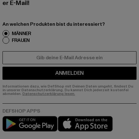
er E-Mail!
An welchen Produkten bist du interessiert?
MÄNNER
FRAUEN
E-MAIL
ANMELDEN
Informationen dazu, wie DefShop mit Deinen Daten umgeht, findest Du
in unserer Datenschutzerklärung. Du kannst Dich jederzeit kostenfei
abmelden.
Datenschutzerklärung lesen.
Play market
App store