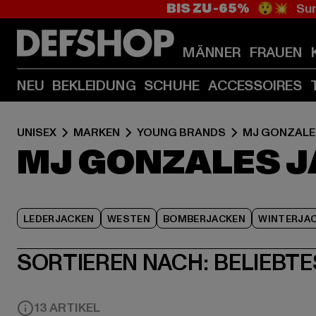
BIS ZU -65%
😲💥 Sum
MÄNNER
FRAUEN
NEU
BEKLEIDUNG
SCHUHE
ACCESSOIRES
UNISEX
MARKEN
YOUNG BRANDS
MJ GONZALE
MJ GONZALES 
LEDERJACKEN
WESTEN
BOMBERJACKEN
WINTERJA
SORTIEREN NACH:
BELIEBTE
13 ARTIKEL