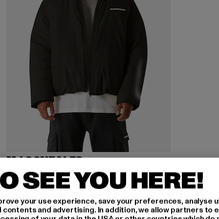
MJ GONZALES
Basic V.2
O SEE YOU HERE!
Derzeitiger Preis: 85,80 EUR
Aktionspreis: 110,00 EUR
85,80 EUR
110,00 EUR
rove your use experience, save your preferences, analyse u
ontents and advertising. In addition, we allow partners to e
ocessing of your data in the USA or other countries which do 