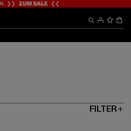
ION ❯❯
ZUM SALE
❮❮
FILTER