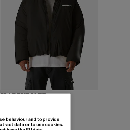
MJ GONZALES
Basic V.4
Derzeitiger Preis: 84,69 EUR
Aktionspreis: 109,99 EUR
84,69 EUR
109,99 EUR
se behaviour and to provide
xtract data or to use cookies.
not have the EU data