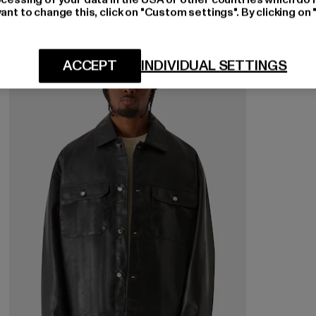
ant to change this, click on "Custom settings". By clicking on 
-57%
ACCEPT
INDIVIDUAL SETTINGS