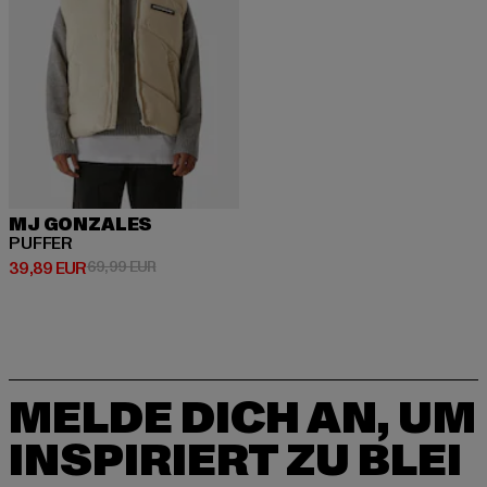
MJ GONZALES
PUFFER
Derzeitiger Preis: 39,89 EUR
Aktionspreis: 69,99 EUR
39,89 EUR
69,99 EUR
MELDE DICH AN, UM
INSPIRIERT ZU BLEI