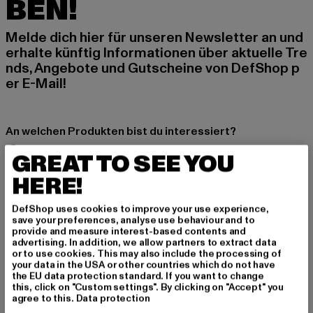
BEN!
Melde dich hier für unseren Newsletter an und
erhalte künftig Informationen über aktuelle Tre
nds, Angebote und Gutscheine von DefShop p
er E-Mail!
An welchen Produkten bist du interessiert?
MÄNNER
GREAT TO SEE YOU
FRAUEN
HERE!
DefShop uses cookies to improve your use experience,
E-MAIL
save your preferences, analyse use behaviour and to
provide and measure interest-based contents and
ANMELDEN
advertising. In addition, we allow partners to extract data
or to use cookies. This may also include the processing of
your data in the USA or other countries which do not have
Informationen dazu, wie DefShop mit Deinen Daten umgeht, findest Du
the EU data protection standard. If you want to change
in unserer Datenschutzerklärung. Du kannst Dich jederzeit kostenfei
this, click on "Custom settings". By clicking on "Accept" you
abmelden.
Datenschutzerklärung lesen.
agree to this.
Data protection