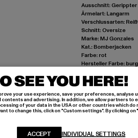
Ausschnitt: Gerippte
Ärmelart: Langarm
Verschlussarten: Rei
Schnitt: Oversize
Marke: MJ Gonzales
Kat.: Bomberjacken
Farbe: rot
Hersteller Farbe: bur
Materialzusammenset
O SEE YOU HERE!
Art.Nr: MJG11735-00
rove your use experience, save your preferences, analyse u
Hersteller: TB Intern
ontents and advertising. In addition, we allow partners to e
Dr.-Robert-Murjahn-S
ocessing of your data in the USA or other countries which do 
ant to change this, click on "Custom settings". By clicking on 
GRÖSSE 
ACCEPT
INDIVIDUAL SETTINGS