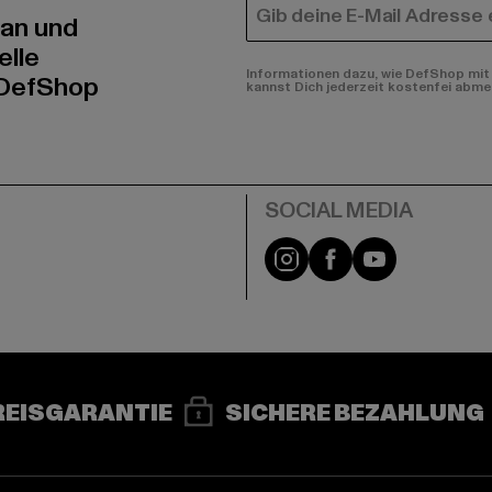
E-MAIL
 an und
elle
Informationen dazu, wie DefShop mit 
 DefShop
kannst Dich jederzeit kostenfei abme
e
Instagram
Facebook
YouTube
REISGARANTIE
SICHERE BEZAHLUNG