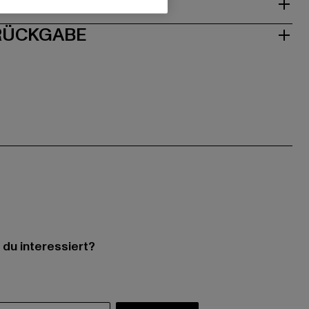
ISE
 RÜCKGABE
 du interessiert?