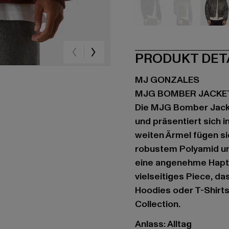
schwarz
grau
gr
PRODUKT DET
MJ GONZALES
MJG BOMBER JACKE
Die MJG Bomber Jack
und präsentiert sich 
weiten Ärmel fügen sic
robustem Polyamid un
eine angenehme Haptik
vielseitiges Piece, da
Hoodies oder T-Shirts
Collection.
Anlass: Alltag