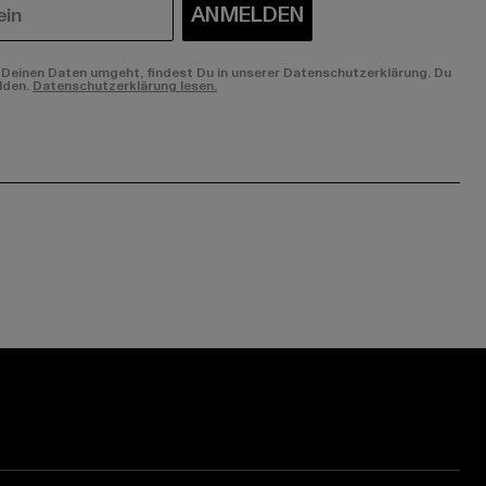
ANMELDEN
Deinen Daten umgeht, findest Du in unserer Datenschutzerklärung. Du
lden.
Datenschutzerklärung lesen.