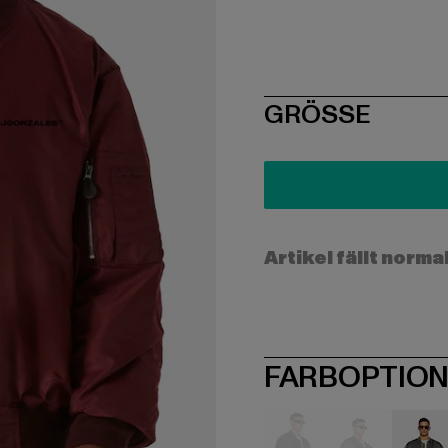
SIZE
GRÖSSE
Artikel fällt norma
FARBOPTIO