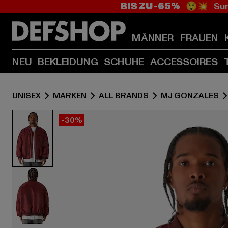
BIS ZU -65%
😲💥 Sum
MÄNNER
FRAUEN
NEU
BEKLEIDUNG
SCHUHE
ACCESSOIRES
UNISEX
MARKEN
ALL BRANDS
MJ GONZALES
-30%