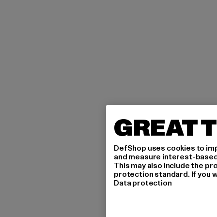
GREAT T
DefShop uses cookies to imp
and measure interest-based c
This may also include the pr
protection standard. If you w
Data protection