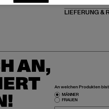
PFLEGEHINWE
LIEFERUNG &
H AN,
IERT
An welchen Produkten bist
N!
MÄNNER
FRAUEN