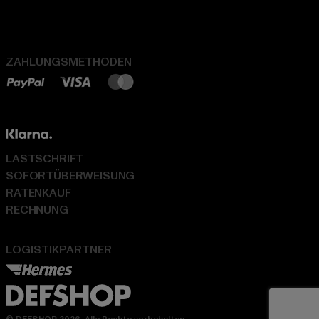
ZAHLUNGSMETHODEN
LASTSCHRIFT
SOFORTÜBERWEISUNG
RATENKAUF
RECHNUNG
LOGISTIKPARTNER