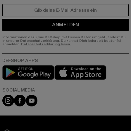
E-MAIL
ANMELDEN
Informationen dazu, wie DefShop mit Deinen Daten umgeht, findest Du
in unserer Datenschutzerklärung. Du kannst Dich jederzeit kostenfei
abmelden.
Datenschutzerklärung lesen.
Play market
App store
Instagram
Facebook
YouTube