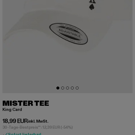
MISTER TEE
King Card
Derzeitiger Preis: 18,99 EUR
18,99 EUR
inkl. MwSt.
30-Tage-Bestpreis**: 12,39 EUR
(-54%)
Sofort lieferbar!