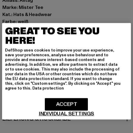
Anlass: Alltag
Marke: Mister Tee
Kat.: Hats & Headwear
Farbe: weiß
GREAT TO SEE YOU
Hersteller Farbe: white
Materialzusammensetzung: 100% Baumwolle
HERE!
Art.Nr: MT3840-00220
DefShop uses cookies to improve your use experience,
save your preferences, analyse use behaviour and to
Hersteller: TB International GmbH |
info@tbint.de
provide and measure interest-based contents and
Dr.-Robert-Murjahn-Straße 7 | 64372 Ober-Ramstadt |
advertising. In addition, we allow partners to extract data
or to use cookies. This may also include the processing of
DE
your data in the USA or other countries which do not have
the EU data protection standard. If you want to change
this, click on "Custom settings". By clicking on "Accept" you
agree to this.
Data protection
GRÖSSE & PASSFORM
ACCEPT
PFLEGEHINWEISE
INDIVIDUAL SETTINGS
LIEFERUNG & RÜCKGABE