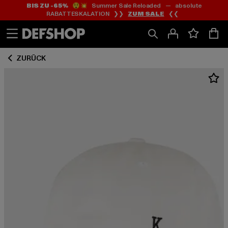
BIS ZU -65%
😲💥 Summer Sale Reloaded — absolute
Zum
Zum
RABATTESKALATION ❯❯
ZUM SALE
❮❮
Inhalt
Fußzeile
springen
springen
ZURÜCK