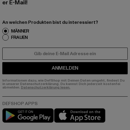
er E-Mail!
An welchen Produkten bist du interessiert?
MÄNNER
FRAUEN
E-MAIL
ANMELDEN
Informationen dazu, wie DefShop mit Deinen Daten umgeht, findest Du
in unserer Datenschutzerklärung. Du kannst Dich jederzeit kostenfei
abmelden.
Datenschutzerklärung lesen.
Play market
App store