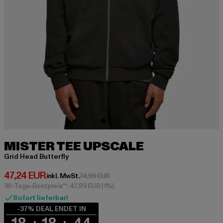
MISTER TEE UPSCALE
Grid Head Butterfly
Derzeitiger Preis: 47,24 EUR
47,24 EUR
Aktionspreis: 74,99 EUR
inkl. MwSt.
74,99 EUR
30-Tage-Bestpreis**: 47,99 EUR
(1%)
Sofort lieferbar!
-37% DEAL ENDET IN