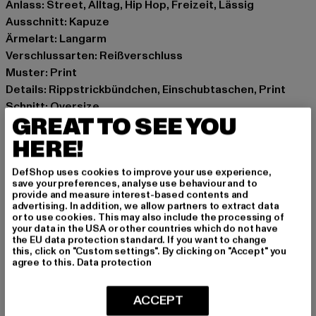
Anlass: Street, Alltag, Hip Hop, Freizeit, Lässig
Ausschnitt: Kapuze
Ärmelart: Langarm
Verschlussarten: Reißverschluss
Muster: Print
Details: Rippstrickbündchen, Einschubtaschen, Print
Schnitt: Oversize
GREAT TO SEE YOU
Marke: Mister Tee Upscale
Kat.: Zip Hoodies
HERE!
Farbe: schwarz
DefShop uses cookies to improve your use experience,
Hersteller Farbe: black
save your preferences, analyse use behaviour and to
Materialzusammensetzung: 100% Baumwolle
provide and measure interest-based contents and
advertising. In addition, we allow partners to extract data
Art.Nr: MT3023-00007
or to use cookies. This may also include the processing of
your data in the USA or other countries which do not have
the EU data protection standard. If you want to change
Hersteller: TB International GmbH |
info@tbint.de
this, click on "Custom settings". By clicking on "Accept" you
Dr.-Robert-Murjahn-Straße 7 | 64372 Ober-Ramstadt |
agree to this.
Data protection
DE
ACCEPT