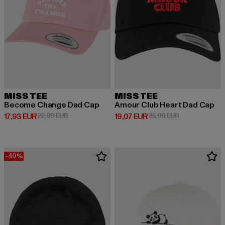
MISS TEE
MISS TEE
Become Change Dad Cap
Amour Club Heart Dad Cap
Derzeitiger Preis: 17,93 EUR
Aktionspreis: 22,99 EUR
Derzeitiger Preis: 19,07 EUR
Aktionspreis: 
17,93 EUR
22,99 EUR
19,07 EUR
35,99 EUR
-40%