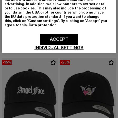
advertising. In addition, we allow partners to extract data
or to use cookies. This may also include the processing of
your data in the USA or other countries which do not have
the EU data protection standard. If you want to change
this, click on "Custom settings". By clicking on "Accept" you
agree to this.
Data protection
MISS TEE
MISS TEE
Let It Shine
Queen Card Cotton Twill
ACCEPT
Derzeitiger Preis: 18,99 EUR
Derzeitiger Preis: 17,99 EUR
Aktionspreis: 1
18,99 EUR
17,99 EUR
19,99 EUR
INDIVIDUAL SETTINGS
-15%
-25%