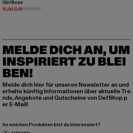
Girl Boss
Derzeitiger Preis: 10,00 EUR
Aktionspreis: 19,99 EUR
10,00 EUR
19,99 EUR
MELDE DICH AN, UM
INSPIRIERT ZU BLEI
BEN!
Melde dich hier für unseren Newsletter an und
erhalte künftig Informationen über aktuelle Tre
nds, Angebote und Gutscheine von DefShop p
er E-Mail!
An welchen Produkten bist du interessiert?