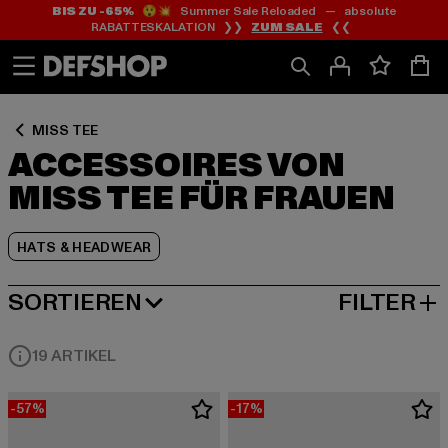
BIS ZU -65%
😲💥 Summer Sale Reloaded — absolute
Zum
Zum
Zum
RABATTESKALATION ❯❯
ZUM SALE
❮❮
Inhalt
Fußzeile
Produktraster
springen
springen
springen
MISS TEE
ACCESSOIRES VON
MISS TEE FÜR FRAUEN
HATS & HEADWEAR
SORTIEREN
FILTER
BELIEBTESTE
19 ARTIKEL
-57%
-17%