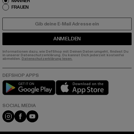
MÄNNER
FRAUEN
E-MAIL
ANMELDEN
Informationen dazu, wie DefShop mit Deinen Daten umgeht, findest Du
in unserer Datenschutzerklärung. Du kannst Dich jederzeit kostenfei
abmelden.
Datenschutzerklärung lesen.
Play market
App store
Instagram
Facebook
YouTube