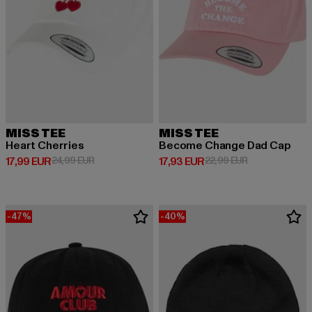
MISS TEE
MISS TEE
Heart Cherries
Become Change Dad Cap
Derzeitiger Preis: 17,99 EUR
Aktionspreis: 24,99 EUR
Derzeitiger Preis: 17,93 EUR
Aktionspreis: 
17,99 EUR
24,99 EUR
17,93 EUR
22,99 EUR
-47%
-40%