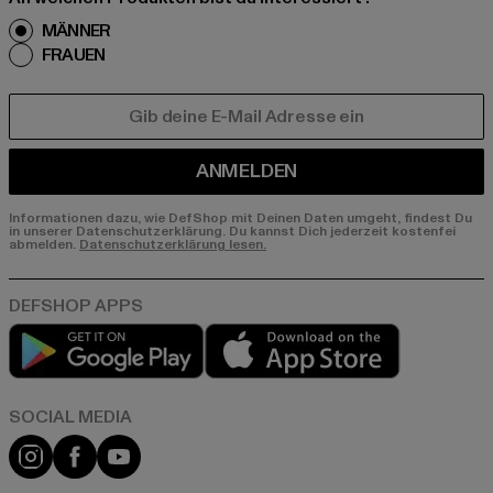
MÄNNER
FRAUEN
E-MAIL
ANMELDEN
Informationen dazu, wie DefShop mit Deinen Daten umgeht, findest Du
in unserer Datenschutzerklärung. Du kannst Dich jederzeit kostenfei
abmelden.
Datenschutzerklärung lesen.
Play market
App store
Instagram
Facebook
YouTube