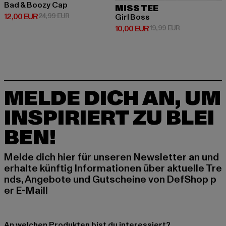
Bad & Boozy Cap
MISS TEE
Derzeitiger Preis: 12,00 EUR
Aktionspreis: 24,99 EUR
12,00 EUR
24,99 EUR
Girl Boss
Derzeitiger Preis: 10,00 EUR
Aktionspreis: 
10,00 EUR
19,99 EUR
MELDE DICH AN, UM
INSPIRIERT ZU BLEI
BEN!
Melde dich hier für unseren Newsletter an und
erhalte künftig Informationen über aktuelle Tre
nds, Angebote und Gutscheine von DefShop p
er E-Mail!
An welchen Produkten bist du interessiert?