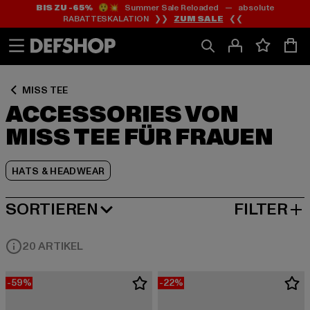
BIS ZU -65%
😲💥 Summer Sale Reloaded — absolute
Zum
Zum
Zum
RABATTESKALATION ❯❯
ZUM SALE
❮❮
Inhalt
Fußzeile
Produktraster
springen
springen
springen
MISS TEE
ACCESSORIES VON
MISS TEE FÜR FRAUEN
HATS & HEADWEAR
SORTIEREN
FILTER
BELIEBTESTE
20 ARTIKEL
-59%
-22%