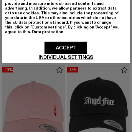
provide and measure interest-based contents and
advertising. In addition, we allow partners to extract data
or to use cookies. This may also include the processing of
your data in the USA or other countries which do not have
the EU data protection standard. If you want to change
this, click on "Custom settings". By clicking on "Accept" you
agree to this.
Data protection
MISS TEE
MISS TEE
Dream Believe Achieve
Let It Shine
Derzeitiger Preis: 14,99 EUR
Aktionspreis: 19,99 EUR
Derzeitiger Preis: 17,99 EUR
Aktionspreis: 1
14,99 EUR
19,99 EUR
17,99 EUR
19,99 EUR
ACCEPT
INDIVIDUAL SETTINGS
-10%
-15%