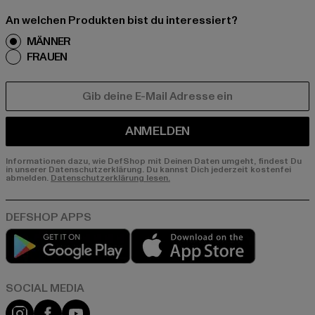
An welchen Produkten bist du interessiert?
MÄNNER
FRAUEN
E-MAIL
ANMELDEN
Informationen dazu, wie DefShop mit Deinen Daten umgeht, findest Du
in unserer Datenschutzerklärung. Du kannst Dich jederzeit kostenfei
abmelden.
Datenschutzerklärung lesen.
Play market
App store
Instagram
Facebook
YouTube