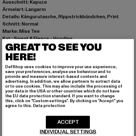
Ausschnitt: Kapuze
Ärmelart: Langarm
Details: Kängurutasche, Rippstrickbündchen, Print
Schnitt: Normal
Marke: Miss Tee
Kat.: Sweat & Fleece - Hoodies
GREAT TO SEE YOU
Farbe: violet
Hersteller Farbe: plumpurple
HERE!
Materialzusammensetzung: 70% Baumwolle, 30%
DefShop uses cookies to improve your use experience,
Polyester
save your preferences, analyse use behaviour and to
Art.Nr: MST239-18329
provide and measure interest-based contents and
advertising. In addition, we allow partners to extract data
or to use cookies. This may also include the processing of
Hersteller: TB International GmbH |
info@tbint.de
your data in the USA or other countries which do not have
the EU data protection standard. If you want to change
Dr.-Robert-Murjahn-Straße 7 | 64372 Ober-Ramstadt |
this, click on "Custom settings". By clicking on "Accept" you
DE
agree to this.
Data protection
ACCEPT
GRÖSSE & PASSFORM
INDIVIDUAL SETTINGS