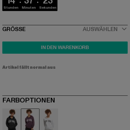
14
37
22
Stunden
Minuten
Sekunden
SIZE
GRÖSSE
AUSWÄHLEN
IN DEN WARENKORB
Artikel fällt normal aus
FARBOPTIONEN