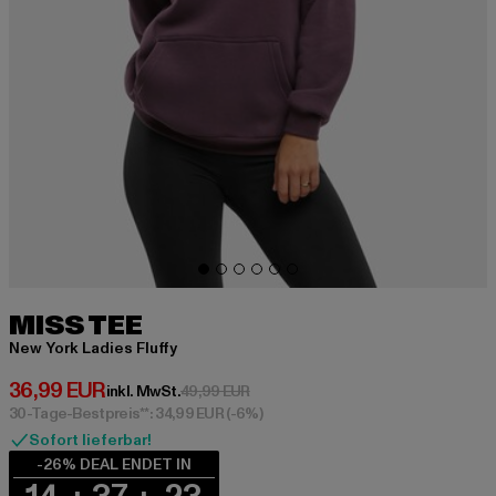
MISS TEE
New York Ladies Fluffy
Derzeitiger Preis: 36,99 EUR
36,99 EUR
Aktionspreis: 49,99 EUR
inkl. MwSt.
49,99 EUR
30-Tage-Bestpreis**: 34,99 EUR
(-6%)
Sofort lieferbar!
-26% DEAL ENDET IN