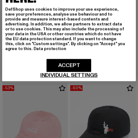
DefShop uses cookies to improve your use experience,
save your preferences, analyse use behaviour and to
provide and measure interest-based contents and
advertising. In addition, we allow partners to extract data
or to use cookies. This may also include the processing of
your data in the USA or other countries which do not have
the EU data protection standard. If you want to change
MERCHCODE
this, click on "Custom settings". By clicking on "Accept" you
Coke Can
agree to this.
Data protection
MERCHCODE
Derzeitiger Preis: 29,99 EUR
29,99 EUR
Gucci Mane The New 1017 Dad Cap
Derzeitiger Preis: 29,87 EUR
Aktionspreis: 35,99 EUR
29,87 EUR
35,99 EUR
ACCEPT
INDIVIDUAL SETTINGS
-53%
-60%