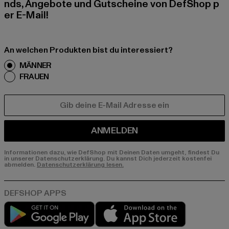
nds, Angebote und Gutscheine von DefShop p
er E-Mail!
An welchen Produkten bist du interessiert?
MÄNNER
FRAUEN
E-MAIL
ANMELDEN
Informationen dazu, wie DefShop mit Deinen Daten umgeht, findest Du
in unserer Datenschutzerklärung. Du kannst Dich jederzeit kostenfei
abmelden.
Datenschutzerklärung lesen.
Play market
App store