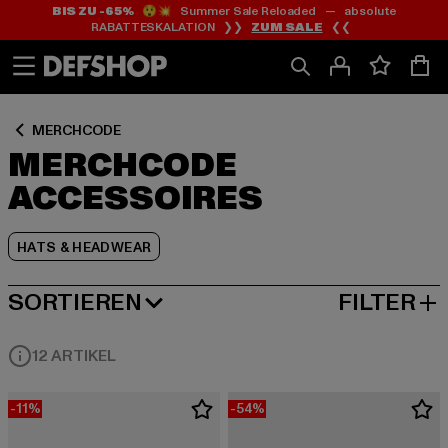
BIS ZU -65%
😲💥 Summer Sale Reloaded — absolute
Zum
Zum
Zum
RABATTESKALATION ❯❯
ZUM SALE
❮❮
Inhalt
Fußzeile
Produktraster
springen
springen
springen
MERCHCODE
MERCHCODE
ACCESSOIRES
HATS & HEADWEAR
SORTIEREN
FILTER
BELIEBTESTE
12 ARTIKEL
-11%
-54%