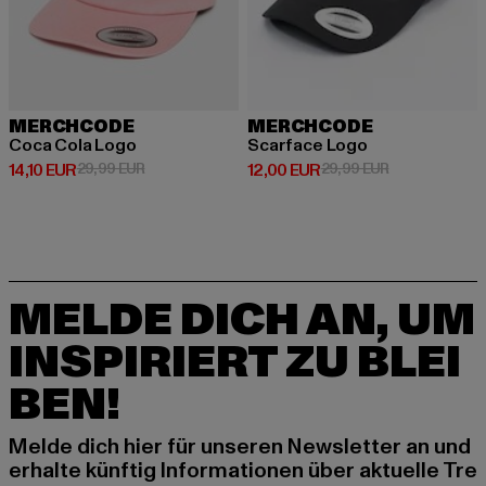
MERCHCODE
MERCHCODE
Coca Cola Logo
Scarface Logo
Derzeitiger Preis: 14,10 EUR
Aktionspreis: 29,99 EUR
Derzeitiger Preis: 12,00 EUR
Aktionspreis: 
14,10 EUR
29,99 EUR
12,00 EUR
29,99 EUR
MELDE DICH AN, UM
INSPIRIERT ZU BLEI
BEN!
Melde dich hier für unseren Newsletter an und
erhalte künftig Informationen über aktuelle Tre