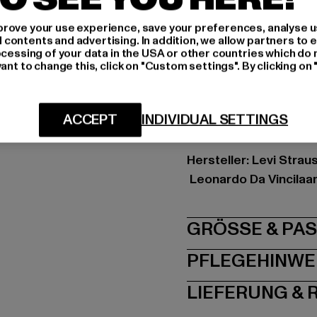
Schnitt: Locker
rove your use experience, save your preferences, analyse u
Marke: Levis
ontents and advertising. In addition, we allow partners to e
Kat.: Sweat & Fleece 
ocessing of your data in the USA or other countries which do 
ant to change this, click on "Custom settings". By clicking on 
Farbe: weiß
Hersteller Farbe: whit
Materialzusammense
ACCEPT
INDIVIDUAL SETTINGS
Art.Nr: 18487-00220
Hersteller: Levi Strau
Leonardo Da Vincilaan
GRÖSSE 
PFLEGEHINWE
LIEFERUNG &