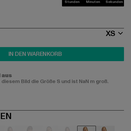
Stunden
Minuten
Sekunden
XS
IN DEN WARENKORB
l aus
 diesem Bild die Größe S und ist NaN m groß.
NEN