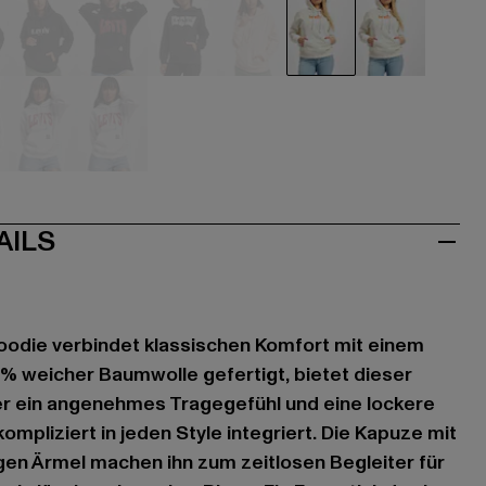
hwarz
schwarz
schwarz
schwarz
rosa
weiß
weiß
iß
weiß
weiß
AILS
oodie verbindet klassischen Komfort mit einem
% weicher Baumwolle gefertigt, bietet dieser
r ein angenehmes Tragegefühl und eine lockere
ompliziert in jeden Style integriert. Die Kapuze mit
gen Ärmel machen ihn zum zeitlosen Begleiter für