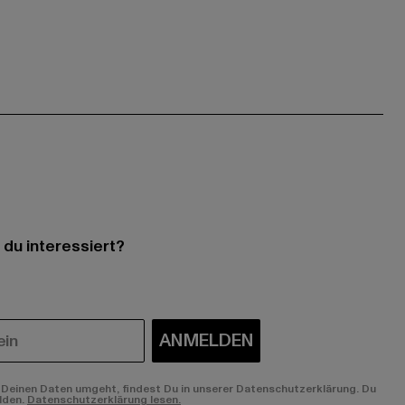
 du interessiert?
ANMELDEN
Deinen Daten umgeht, findest Du in unserer Datenschutzerklärung. Du
lden.
Datenschutzerklärung lesen.