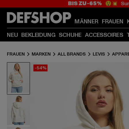
BIS ZU -65%
😲💥 Sum
MÄNNER
FRAUEN
NEU
BEKLEIDUNG
SCHUHE
ACCESSOIRES
FRAUEN
MARKEN
ALL BRANDS
LEVIS
APPAR
-54%