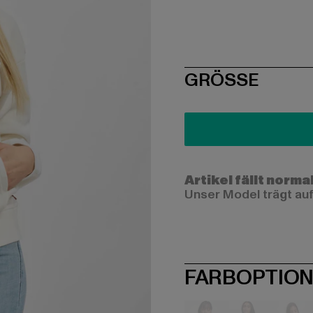
SIZE
GRÖSSE
Artikel fällt norma
Unser Model trägt auf
FARBOPTIO