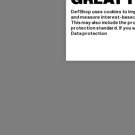
DefShop uses cookies to imp
and measure interest-based c
This may also include the pr
protection standard. If you w
Data protection