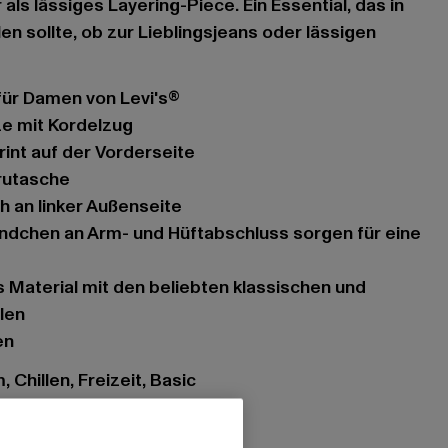
ls lässiges Layering-Piece. Ein Essential, das in
n sollte, ob zur Lieblingsjeans oder lässigen
für Damen von Levi's®
ze mit Kordelzug
rint auf der Vorderseite
urutasche
ch an linker Außenseite
len
en
 Chillen, Freizeit, Basic
it Kordelzug