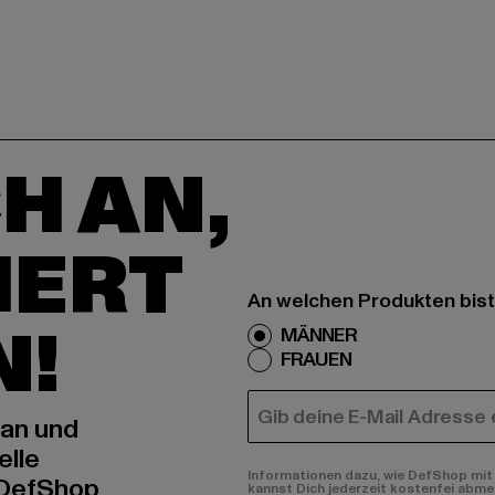
H AN,
IERT
An welchen Produkten bist
N!
MÄNNER
FRAUEN
E-MAIL
 an und
elle
Informationen dazu, wie DefShop mit 
 DefShop
kannst Dich jederzeit kostenfei abme