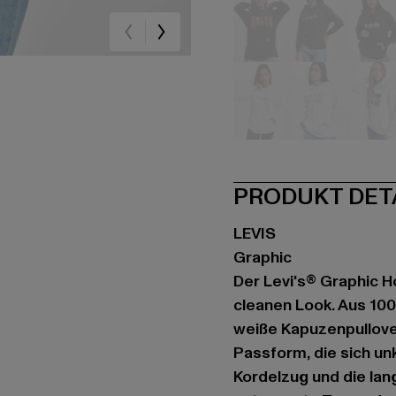
schwarz
schwarz
sc
weiß
weiß
we
PRODUKT DET
LEVIS
Graphic
Der Levi's® Graphic H
cleanen Look. Aus 100
weiße Kapuzenpullove
Passform, die sich unk
Kordelzug und die lan