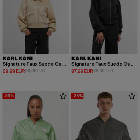
KARL KANI
KARL KANI
Signature Faux Suede Os Bomber Jacket
Signature Faux Suede Os Bomber Jacket
Derzeitiger Preis: 69,99 EUR
Aktionspreis: 99,99 EUR
Derzeitiger Preis: 87,99 EUR
Aktionspreis:
69,99 EUR
99,99 EUR
87,99 EUR
99,99 EUR
-36%
-36%