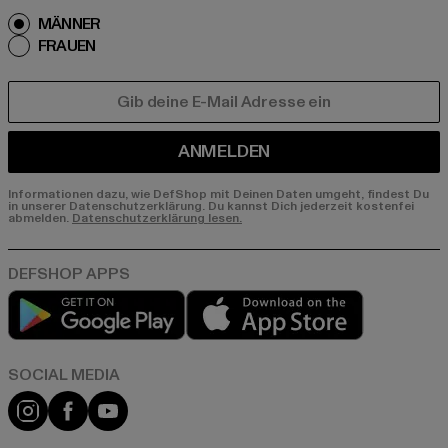
MÄNNER
FRAUEN
E-MAIL
ANMELDEN
Informationen dazu, wie DefShop mit Deinen Daten umgeht, findest Du
in unserer Datenschutzerklärung. Du kannst Dich jederzeit kostenfei
abmelden.
Datenschutzerklärung lesen.
Play market
App store
Instagram
Facebook
YouTube