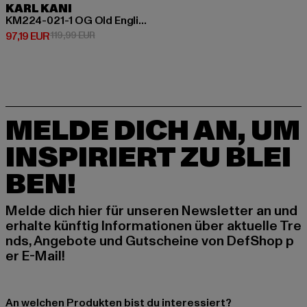
KARL KANI
KM224-021-1 OG Old English Quilted Bomber
Derzeitiger Preis: 97,19 EUR
Aktionspreis: 119,99 EUR
97,19 EUR
119,99 EUR
MELDE DICH AN, UM
INSPIRIERT ZU BLEI
BEN!
Melde dich hier für unseren Newsletter an und
erhalte künftig Informationen über aktuelle Tre
nds, Angebote und Gutscheine von DefShop p
er E-Mail!
An welchen Produkten bist du interessiert?