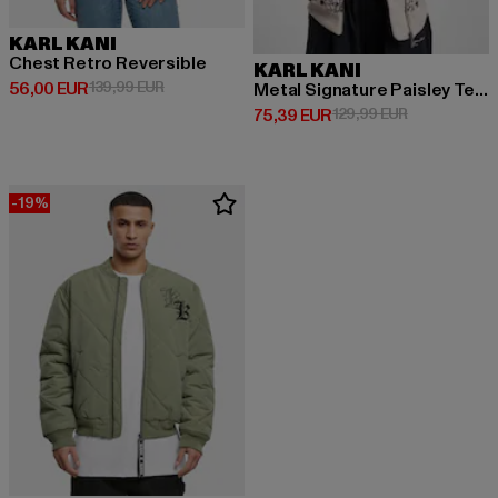
KARL KANI
Chest Retro Reversible
KARL KANI
Derzeitiger Preis: 56,00 EUR
Aktionspreis: 139,99 EUR
56,00 EUR
139,99 EUR
Metal Signature Paisley Teddy
Derzeitiger Preis: 75,39 EUR
Aktionspreis
75,39 EUR
129,99 EUR
-19%