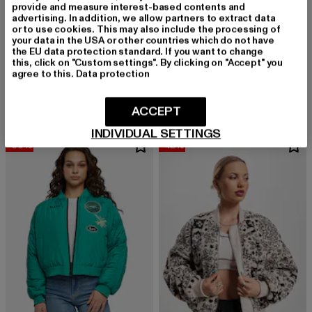
provide and measure interest-based contents and
advertising. In addition, we allow partners to extract data
or to use cookies. This may also include the processing of
your data in the USA or other countries which do not have
KARL KANI
the EU data protection standard. If you want to change
Chest Signature
KARL KANI
this, click on "Custom settings". By clicking on "Accept" you
Derzeitiger Preis: 59,39 EUR
Aktionspreis:
59,39 EUR
89,99 EUR
KM241-036-1 Karl Kani Chest Retro Washed Sweat Bomber Jacket
agree to this.
Data protection
Derzeitiger Preis: 55,99 EUR
Aktionspreis: 99,99 EUR
55,99 EUR
99,99 EUR
ACCEPT
INDIVIDUAL SETTINGS
-60%
-42%