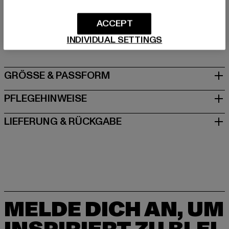
Hersteller: Urban Styles Agency GmbH & Co. KG |
ACCEPT
agentur@urbanstylesagency.com
INDIVIDUAL SETTINGS
Schanzenstraße 41 | 51063 Köln | DE
GRÖSSE & PASSFORM
PFLEGEHINWEISE
LIEFERUNG & RÜCKGABE
MELDE DICH AN, UM