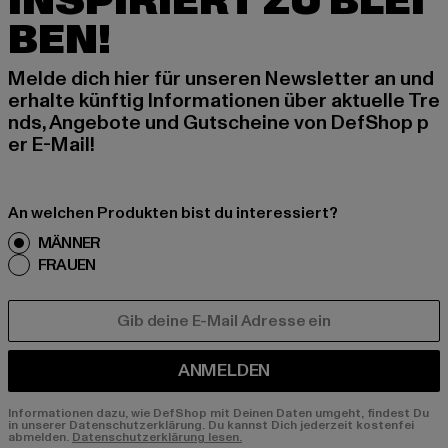
INSPIRIERT ZU BLEI
BEN!
Melde dich hier für unseren Newsletter an und
erhalte künftig Informationen über aktuelle Tre
nds, Angebote und Gutscheine von DefShop p
er E-Mail!
An welchen Produkten bist du interessiert?
MÄNNER
FRAUEN
E-MAIL
ANMELDEN
Informationen dazu, wie DefShop mit Deinen Daten umgeht, findest Du
in unserer Datenschutzerklärung. Du kannst Dich jederzeit kostenfei
abmelden.
Datenschutzerklärung lesen.