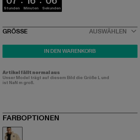
07
16
06
Stunden
Minuten
Sekunden
SIZE
GRÖSSE
AUSWÄHLEN
IN DEN WARENKORB
Artikel fällt normal aus
Unser Model trägt auf diesem Bild die Größe L und
ist NaN m groß.
FARBOPTIONEN