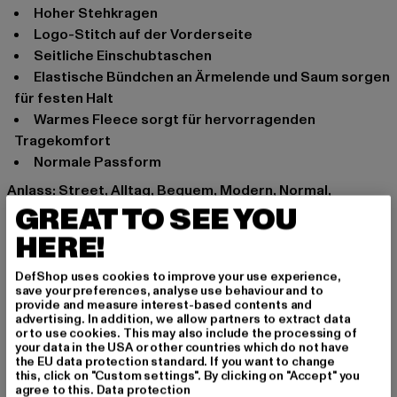
Hoher Stehkragen
Logo-Stitch auf der Vorderseite
Seitliche Einschubtaschen
Elastische Bündchen an Ärmelende und Saum sorgen
für festen Halt
Warmes Fleece sorgt für hervorragenden
Tragekomfort
Normale Passform
Anlass: Street, Alltag, Bequem, Modern, Normal,
GREAT TO SEE YOU
Freizeit, Lässig, Basic
Ausschnitt: Stehkragen
HERE!
Verschlussarten: Reißverschluss
Marke: Karl Kani
DefShop uses cookies to improve your use experience,
save your preferences, analyse use behaviour and to
Kat.: Winter Jackets
provide and measure interest-based contents and
Farbe: beige
advertising. In addition, we allow partners to extract data
or to use cookies. This may also include the processing of
Hersteller Farbe: light sand
your data in the USA or other countries which do not have
Materialzusammensetzung: 100% Polyester
the EU data protection standard. If you want to change
this, click on "Custom settings". By clicking on "Accept" you
Art.Nr: 6076564-00803
agree to this.
Data protection