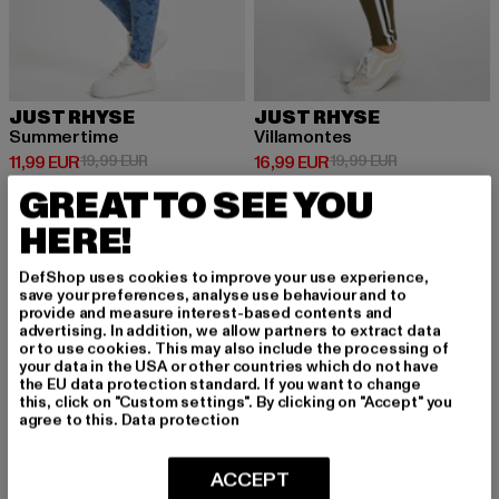
JUST RHYSE
JUST RHYSE
Summertime
Villamontes
Derzeitiger Preis: 11,99 EUR
Aktionspreis: 19,99 EUR
Derzeitiger Preis: 16,99 EUR
Aktionspreis: 
11,99 EUR
19,99 EUR
16,99 EUR
19,99 EUR
GREAT TO SEE YOU
HERE!
DefShop uses cookies to improve your use experience,
save your preferences, analyse use behaviour and to
MELDE DICH AN, UM
provide and measure interest-based contents and
advertising. In addition, we allow partners to extract data
INSPIRIERT ZU BLEI
or to use cookies. This may also include the processing of
your data in the USA or other countries which do not have
BEN!
the EU data protection standard. If you want to change
this, click on "Custom settings". By clicking on "Accept" you
agree to this.
Data protection
Melde dich hier für unseren Newsletter an und
erhalte künftig Informationen über aktuelle Tre
ACCEPT
nds, Angebote und Gutscheine von DefShop p