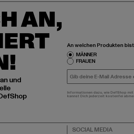
H AN,
IERT
An welchen Produkten bist
N!
MÄNNER
FRAUEN
E-MAIL
 an und
elle
Informationen dazu, wie DefShop mit 
 DefShop
kannst Dich jederzeit kostenfei abme