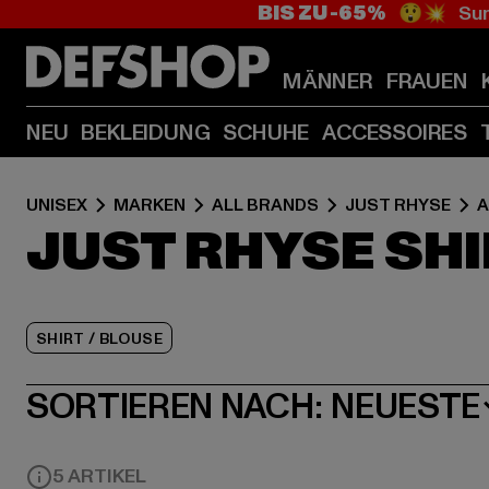
BIS ZU -65%
😲💥 Sum
MÄNNER
FRAUEN
NEU
BEKLEIDUNG
SCHUHE
ACCESSOIRES
UNISEX
MARKEN
ALL BRANDS
JUST RHYSE
A
JUST RHYSE SH
SHIRT / BLOUSE
SORTIEREN NACH:
NEUESTE
5 ARTIKEL