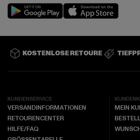
Play market
App stor
KOSTENLOSE RETOURE
TIEFP
KUNDENSERVICE
KUNDEN
VERSANDINFORMATIONEN
MEIN K
RETOURENCENTER
BESTEL
HILFE/FAQ
WUNSCH
GRÖSSENTABELLE