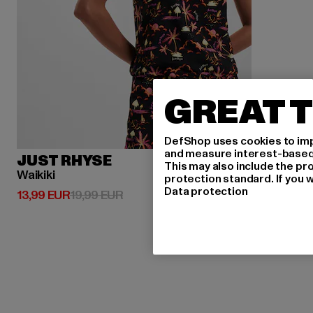
GREAT T
DefShop uses cookies to imp
and measure interest-based c
JUST RHYSE
This may also include the pr
Waikiki
protection standard. If you w
Data protection
Derzeitiger Preis: 13,99 EUR
Aktionspreis: 19,99 EUR
13,99 EUR
19,99 EUR