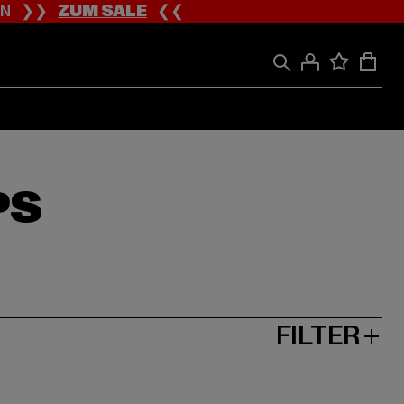
ION ❯❯
ZUM SALE
❮❮
PS
FILTER