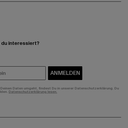
 du interessiert?
ANMELDEN
Deinen Daten umgeht, findest Du in unserer Datenschutzerklärung. Du
lden.
Datenschutzerklärung lesen.