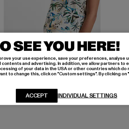
O SEE YOU HERE!
rove your use experience, save your preferences, analyse u
ontents and advertising. In addition, we allow partners to e
JUST RHYSE
ocessing of your data in the USA or other countries which do 
Waikiki
ant to change this, click on "Custom settings". By clicking on 
Derzeitiger Preis: 15,99 EUR
Aktionspreis: 19,99 EUR
15,99 EUR
19,99 EUR
ACCEPT
INDIVIDUAL SETTINGS