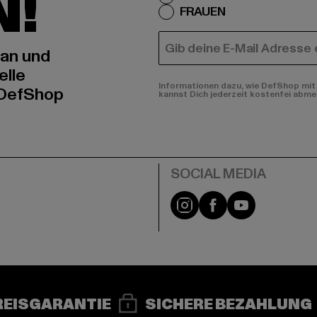
N!
FRAUEN
E-MAIL
 an und
elle
Informationen dazu, wie DefShop mit 
 DefShop
kannst Dich jederzeit kostenfei abme
e
Instagram
Facebook
YouTube
REISGARANTIE
SICHERE BEZAHLUNG