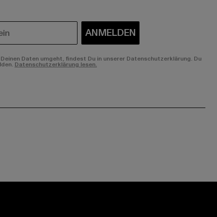
ANMELDEN
Deinen Daten umgeht, findest Du in unserer Datenschutzerklärung. Du
lden.
Datenschutzerklärung lesen.