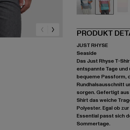
blau
blau
rot
PRODUKT DET
JUST RHYSE
Seaside
Das Just Rhyse T-Shirt
entspannte Tage und u
bequeme Passform, di
Rundhalsausschnitt un
sorgen. Gefertigt au
Shirt das weiche Trag
Polyester. Egal ob zu
Essential passt sich d
Sommertage.