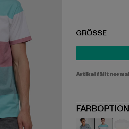
SIZE
GRÖSSE
Artikel fällt norma
FARBOPTIO