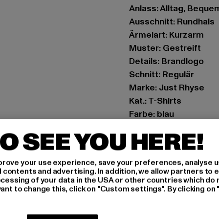
Anlass: Alltag, Bequem
Ausschnitt: Rundhals
Ärmelart: Kurzarm
Muster: Gestreift
Details: Brandlogo
Schnitt: Regulär
Marke: Just Rhyse
Kat.: T-Shirts
Farbe: blau
Hersteller Farbe: poo
O SEE YOU HERE!
Materialzusammenset
Art.Nr: JRTS497-2099
rove your use experience, save your preferences, analyse u
ontents and advertising. In addition, we allow partners to e
Hersteller: TB Intern
ocessing of your data in the USA or other countries which do 
ant to change this, click on "Custom settings". By clicking on 
Dr.-Robert-Murjahn-S