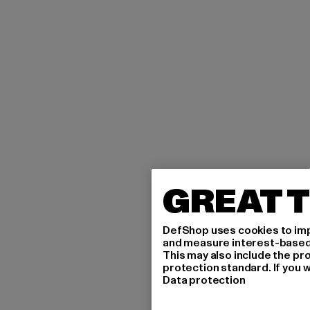
GREAT T
DefShop uses cookies to imp
and measure interest-based c
This may also include the pr
protection standard. If you w
Data protection