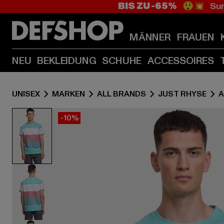
BIS ZU -65%
😲💥 Sum
MÄNNER
FRAUEN
NEU
BEKLEIDUNG
SCHUHE
ACCESSOIRES
UNISEX
MARKEN
ALL BRANDS
JUST RHYSE
A
-10%