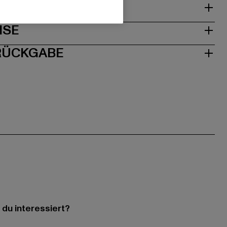
& PASSFORM
ISE
 RÜCKGABE
 du interessiert?