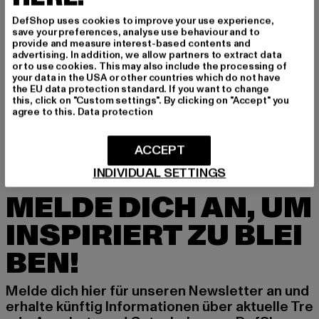
DefShop uses cookies to improve your use experience,
save your preferences, analyse use behaviour and to
provide and measure interest-based contents and
advertising. In addition, we allow partners to extract data
or to use cookies. This may also include the processing of
your data in the USA or other countries which do not have
JUST RHYSE
JUST RHYSE
the EU data protection standard. If you want to change
Waikiki
Waikiki
this, click on "Custom settings". By clicking on "Accept" you
Derzeitiger Preis: 24,84 EUR
Aktionspreis: 34,99 EUR
Derzeitiger Preis: 20,99 EUR
Aktionspreis:
24,84 EUR
34,99 EUR
20,99 EUR
34,99 EUR
agree to this.
Data protection
ACCEPT
INDIVIDUAL SETTINGS
MELDE DICH AN, UM
INSPIRIERT ZU BLEI
BEN!
Melde dich hier für unseren Newsletter an und
erhalte künftig Informationen über aktuelle Tre