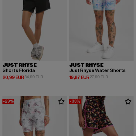
JUST RHYSE
JUST RHYSE
Shorts Florida
Just Rhyse Water Shorts
Derzeitiger Preis: 20,99 EUR
Aktionspreis: 34,99 EUR
Derzeitiger Preis: 19,87 EUR
Aktionspreis: 
20,99 EUR
34,99 EUR
19,87 EUR
27,99 EUR
-29%
-33%