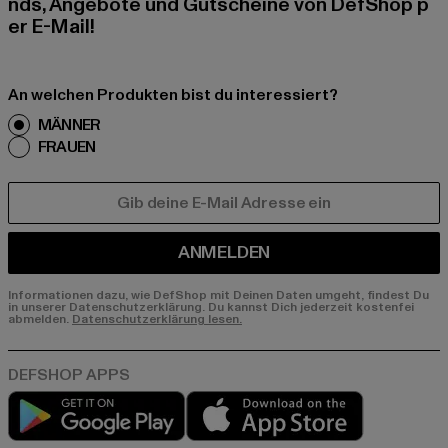
nds, Angebote und Gutscheine von DefShop p
er E-Mail!
An welchen Produkten bist du interessiert?
MÄNNER
FRAUEN
E-MAIL
ANMELDEN
Informationen dazu, wie DefShop mit Deinen Daten umgeht, findest Du
in unserer Datenschutzerklärung. Du kannst Dich jederzeit kostenfei
abmelden.
Datenschutzerklärung lesen.
Play market
App store