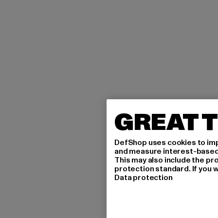
GREAT T
DefShop uses cookies to imp
and measure interest-based c
This may also include the pr
protection standard. If you w
Data protection