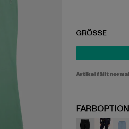
SIZE
GRÖSSE
Artikel fällt norma
FARBOPTIO