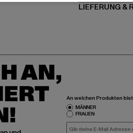
LIEFERUNG &
H AN,
IERT
An welchen Produkten bist
N!
MÄNNER
FRAUEN
E-MAIL
 an und