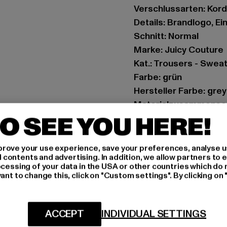
Verschlussarten: Kor
Details: Brandlogo, E
Schnitt: Normal
Marke: Juicy Couture
Kat.: Trousers - Swea
Farbe: grün
Hersteller Farbe: gre
Materialzusammenset
O SEE YOU HERE!
Art.Nr: JCCHU0002-
Hersteller: INK GmbH 
rove your use experience, save your preferences, analyse u
ontents and advertising. In addition, we allow partners to e
Schnellgasse 2 | 5224
ocessing of your data in the USA or other countries which do 
ant to change this, click on "Custom settings". By clicking on 
GRÖSSE 
ACCEPT
INDIVIDUAL SETTINGS
PFLEGEHINWE