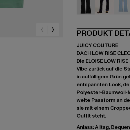
schwarz
blau
bla
PRODUKT DET
JUICY COUTURE
DACH LOW RISE CLE
Die ELOISE LOW RISE 
Vibe zurück auf die S
in auffälligem Grün ge
entspannten Look, der
Polyester-Baumwoll-Mi
weite Passform an de
sie mit einem Croppe
Outfit steht.
Anlass: Alltag, Bequem,