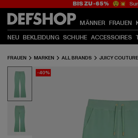
BIS ZU -65%
😲💥 Sum
MÄNNER
FRAUEN
NEU
BEKLEIDUNG
SCHUHE
ACCESSOIRES
FRAUEN
MARKEN
ALL BRANDS
JUICY COUTUR
-40%