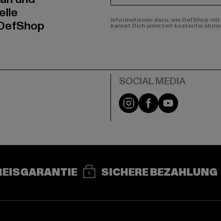
elle
Informationen dazu, wie DefShop mit 
 DefShop
kannst Dich jederzeit kostenfei abme
e
Instagram
Facebook
YouTube
REISGARANTIE
SICHERE BEZAHLUNG