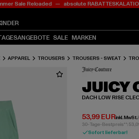
mer Sale Reloaded — absolute RABATTESKALAT
Zum
Zum
Inhalt
Fußzeile
springen
springen
KINDER
(Enter
(Enter
drücken)
drücken)
TAGESANGEBOTE
SALE
MARKEN
E
APPAREL
TROUSERS
TROUSERS - SWEAT
TRO
JUICY
DACH LOW RISE CLE
Derzeitiger Preis:
53,99 EUR
inkl. MwSt.
30-Tage-Bestpreis**: 53,
Sofort lieferbar!