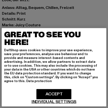
Look, der sitzt.
Anlass: Alltag, Bequem, Chillen, Freizeit
Details: Print
Schnitt: Kurz
Marke: Juicy Couture
Kat.: T-Shirts
GREAT TO SEE YOU
Farbe: schwarz
HERE!
Hersteller Farbe: black
Materialzusammensetzung: 95% Baumwolle, 5%
DefShop uses cookies to improve your use experience,
Elasthan
save your preferences, analyse use behaviour and to
provide and measure interest-based contents and
Art.Nr: JCCHU0026-00007
advertising. In addition, we allow partners to extract data
or to use cookies. This may also include the processing of
your data in the USA or other countries which do not have
Hersteller: INK GmbH |
support@juicycouture.com
the EU data protection standard. If you want to change
Schnellgasse 2 | 52249 Eschweiler | DE
this, click on "Custom settings". By clicking on "Accept" you
agree to this.
Data protection
GRÖSSE & PASSFORM
ACCEPT
INDIVIDUAL SETTINGS
PFLEGEHINWEISE