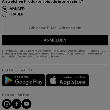
An welchen Produkten bist du interessiert?
MÄNNER
FRAUEN
E-MAIL
ANMELDEN
Informationen dazu, wie DefShop mit Deinen Daten umgeht, findest Du
in unserer Datenschutzerklärung. Du kannst Dich jederzeit kostenfei
abmelden.
Datenschutzerklärung lesen.
Play market
App store
Instagram
Facebook
YouTube