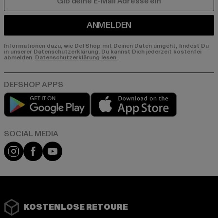
E-MAIL
ANMELDEN
Informationen dazu, wie DefShop mit Deinen Daten umgeht, findest Du
in unserer Datenschutzerklärung. Du kannst Dich jederzeit kostenfei
abmelden.
Datenschutzerklärung lesen.
Play market
App store
Instagram
Facebook
YouTube
KOSTENLOSE RETOURE