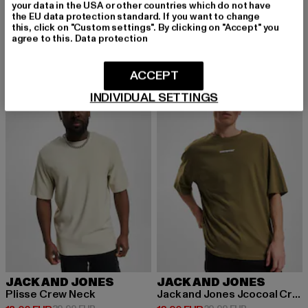
Rockys
your data in the USA or other countries which do not have
JACK AND JONES
the EU data protection standard. If you want to change
Derzeitiger Preis: 15,00 EUR
Aktionspreis: 
15,00 EUR
29,99 EUR
Blim Crew Neck
this, click on "Custom settings". By clicking on "Accept" you
Derzeitiger Preis: 16,10 EUR
Aktionspreis: 34,99 EUR
16,10 EUR
34,99 EUR
agree to this.
Data protection
ACCEPT
-55%
-57%
INDIVIDUAL SETTINGS
JACK AND JONES
JACK AND JONES
Plisse Crew Neck
Jack and Jones Jcocoal Crew Neck T-Shirt