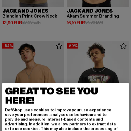
JACK AND JONES
JACK AND JONES
Blanolan Print Crew Neck
Akam Summer Branding
Derzeitiger Preis: 12,90 EUR
Aktionspreis: 29,99 EUR
Derzeitiger Preis: 16,10 EUR
Aktionspreis: 3
12,90 EUR
29,99 EUR
16,10 EUR
34,99 EUR
-54%
-50%
GREAT TO SEE YOU
HERE!
DefShop uses cookies to improve your use experience,
save your preferences, analyse use behaviour and to
provide and measure interest-based contents and
advertising. In addition, we allow partners to extract data
JACK AND JONES
or to use cookies. This may also include the processing of