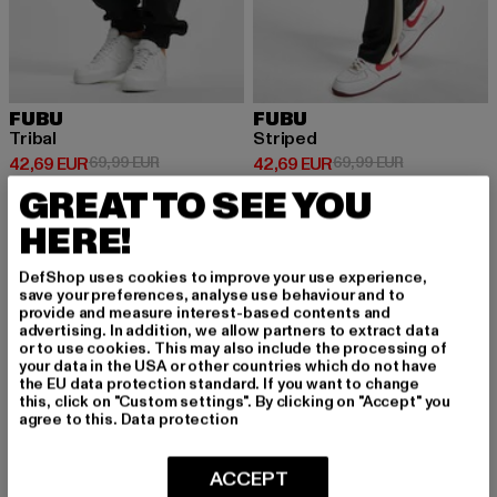
FUBU
FUBU
Tribal
Striped
Derzeitiger Preis: 42,69 EUR
Aktionspreis: 69,99 EUR
Derzeitiger Preis: 42,69 EUR
Aktionspreis:
42,69 EUR
69,99 EUR
42,69 EUR
69,99 EUR
GREAT TO SEE YOU
HERE!
DefShop uses cookies to improve your use experience,
save your preferences, analyse use behaviour and to
MELDE DICH AN, UM
provide and measure interest-based contents and
advertising. In addition, we allow partners to extract data
INSPIRIERT ZU BLEI
or to use cookies. This may also include the processing of
your data in the USA or other countries which do not have
the EU data protection standard. If you want to change
BEN!
this, click on "Custom settings". By clicking on "Accept" you
agree to this.
Data protection
Melde dich hier für unseren Newsletter an und
erhalte künftig Informationen über aktuelle Tre
ACCEPT
nds, Angebote und Gutscheine von DefShop p