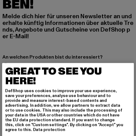
BEN!
Melde dich hier für unseren Newsletter an und
erhalte künftig Informationen über aktuelle Tre
nds, Angebote und Gutscheine von DefShop p
er E-Mail!
An welchen Produkten bist du interessiert?
MÄNNER
GREAT TO SEE YOU
FRAUEN
HERE!
DefShop uses cookies to improve your use experience,
E-MAIL
save your preferences, analyse use behaviour and to
provide and measure interest-based contents and
ANMELDEN
advertising. In addition, we allow partners to extract data
or to use cookies. This may also include the processing of
your data in the USA or other countries which do not have
Informationen dazu, wie DefShop mit Deinen Daten umgeht, findest Du
the EU data protection standard. If you want to change
in unserer Datenschutzerklärung. Du kannst Dich jederzeit kostenfei
this, click on "Custom settings". By clicking on "Accept" you
abmelden.
Datenschutzerklärung lesen.
agree to this.
Data protection