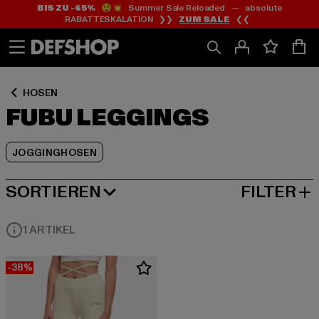
BIS ZU -65%
😲💥 Summer Sale Reloaded — absolute
Zum
Zum
Zum
RABATTESKALATION ❯❯
ZUM SALE
❮❮
Inhalt
Fußzeile
Produktraster
springen
springen
springen
HOSEN
FUBU LEGGINGS
JOGGINGHOSEN
SORTIEREN
FILTER
BELIEBTESTE
1 ARTIKEL
-38%