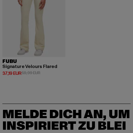
FUBU
Signature Velours Flared
Derzeitiger Preis: 37,19 EUR
Aktionspreis: 59,99 EUR
37,19 EUR
59,99 EUR
MELDE DICH AN, UM
INSPIRIERT ZU BLEI