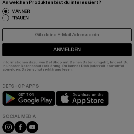
An welchen Produkten bist du interessiert?
MÄNNER
FRAUEN
E-MAIL
ANMELDEN
Informationen dazu, wie DefShop mit Deinen Daten umgeht, findest Du
in unserer Datenschutzerklärung. Du kannst Dich jederzeit kostenfei
abmelden.
Datenschutzerklärung lesen.
Play market
App store
Instagram
Facebook
YouTube