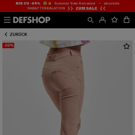
BIS ZU -65%
😲💥 Summer Sale Reloaded — absolute
Zum
Zum
RABATTESKALATION ❯❯
ZUM SALE
❮❮
Inhalt
Fußzeile
springen
springen
ZURÜCK
-59%