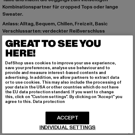
Kombinationspartner für cropped Tops oder lange
Sweater.
Anlass: Alltag, Bequem, Chillen, Freizeit, Basic
Verschlussarten: verdeckter Reißverschluss
Schnitt: Skinny-Fit
GREAT TO SEE YOU
Marke: Freddy
HERE!
Kat.: Bekleidung
Farbe: beige
DefShop uses cookies to improve your use experience,
Hersteller Farbe: beige
save your preferences, analyse use behaviour and to
provide and measure interest-based contents and
Materialzusammensetzung: 84% Baumwolle, 16%
advertising. In addition, we allow partners to extract data
Elasthan
or to use cookies. This may also include the processing of
your data in the USA or other countries which do not have
Art.Nr: WRUPSNUG2RHC017-00003
the EU data protection standard. If you want to change
this, click on "Custom settings". By clicking on "Accept" you
agree to this.
Data protection
Hersteller: SBC Saksa Oy |
info@freddywear.de
Vesijärvenkatu 11 A | 15140 Lahti | FI
ACCEPT
INDIVIDUAL SETTINGS
GRÖSSE & PASSFORM