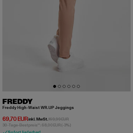
FREDDY
Freddy High-Waist WR.UP Jeggings
Derzeitiger Preis: 69,70 EUR
69,70 EUR
Aktionspreis: 169,99 EUR
inkl. MwSt.
169,99 EUR
30-Tage-Bestpreis**: 68,00 EUR
(-3%)
Sofort lieferbar!