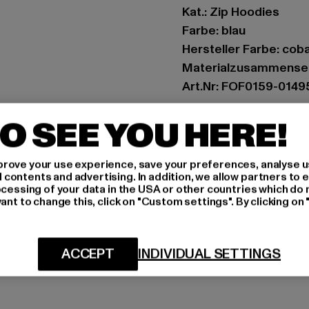
Kat.: Zip Hoodies
Farbe: blau
Hersteller Farbe: coba
Materialzusammense
Art.Nr: FOF0159-0149
O SEE YOU HERE!
Hersteller: TB Intern
Dr.-Robert-Murjahn-S
rove your use experience, save your preferences, analyse u
ontents and advertising. In addition, we allow partners to e
GRÖSSE 
ocessing of your data in the USA or other countries which do 
ant to change this, click on "Custom settings". By clicking on 
PFLEGEHINWE
LIEFERUNG &
ACCEPT
INDIVIDUAL SETTINGS