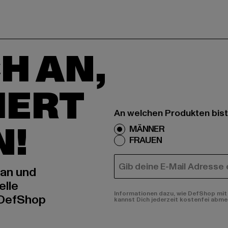
H AN,
IERT
An welchen Produkten bist
N!
MÄNNER
FRAUEN
E-MAIL
 an und
elle
Informationen dazu, wie DefShop mit 
 DefShop
kannst Dich jederzeit kostenfei abme