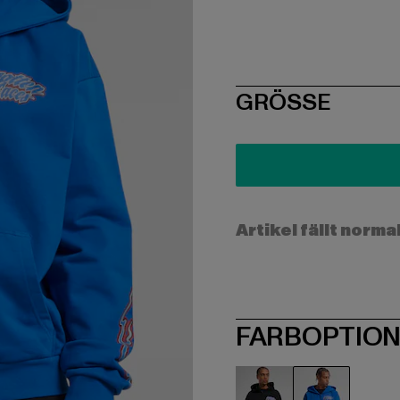
SIZE
GRÖSSE
Artikel fällt norma
FARBOPTIO