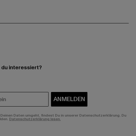
 du interessiert?
ANMELDEN
Deinen Daten umgeht, findest Du in unserer Datenschutzerklärung. Du
lden.
Datenschutzerklärung lesen.