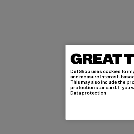
GREAT T
DefShop uses cookies to imp
and measure interest-based c
This may also include the pr
protection standard. If you w
Data protection