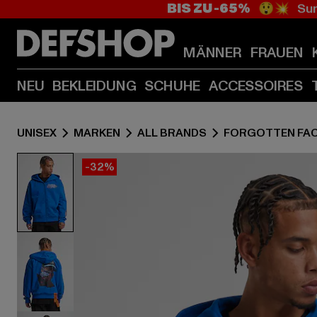
BIS ZU -65%
😲💥 Sum
MÄNNER
FRAUEN
NEU
BEKLEIDUNG
SCHUHE
ACCESSOIRES
UNISEX
MARKEN
ALL BRANDS
FORGOTTEN FA
-32%