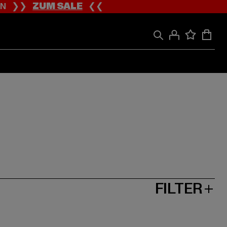
ION ❯❯
ZUM SALE
❮❮
FILTER