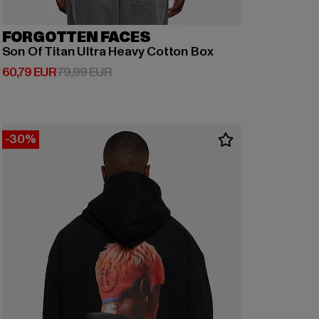
FORGOTTEN FACES
Son Of Titan Ultra Heavy Cotton Box
Derzeitiger Preis: 60,79 EUR
Aktionspreis: 79,99 EUR
60,79 EUR
79,99 EUR
-30%