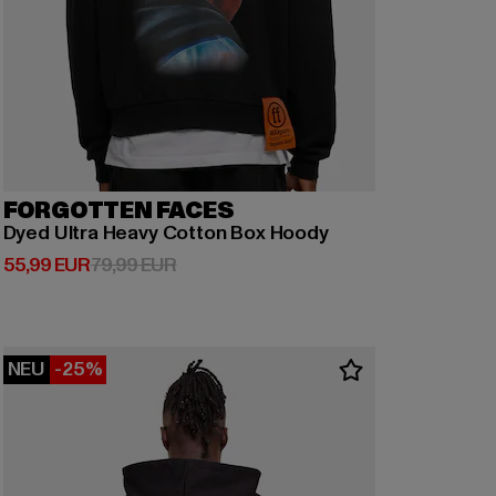
FORGOTTEN FACES
Dyed Ultra Heavy Cotton Box Hoody
Derzeitiger Preis: 55,99 EUR
Aktionspreis: 79,99 EUR
55,99 EUR
79,99 EUR
NEU
-25%