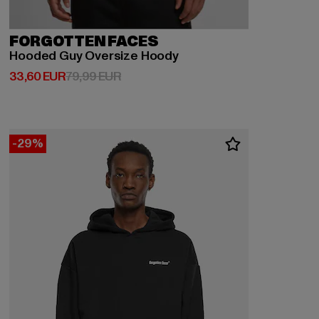
FORGOTTEN FACES
Hooded Guy Oversize Hoody
Derzeitiger Preis: 33,60 EUR
Aktionspreis: 79,99 EUR
33,60 EUR
79,99 EUR
-29%