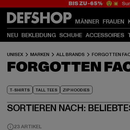
BIS ZU -65%
😲💥 Sum
MÄNNER
FRAUEN
NEU
BEKLEIDUNG
SCHUHE
ACCESSOIRES
UNISEX
MARKEN
ALL BRANDS
FORGOTTEN FA
FORGOTTEN FAC
T-SHIRTS
TALL TEES
ZIP HOODIES
SORTIEREN NACH:
BELIEBTE
23 ARTIKEL