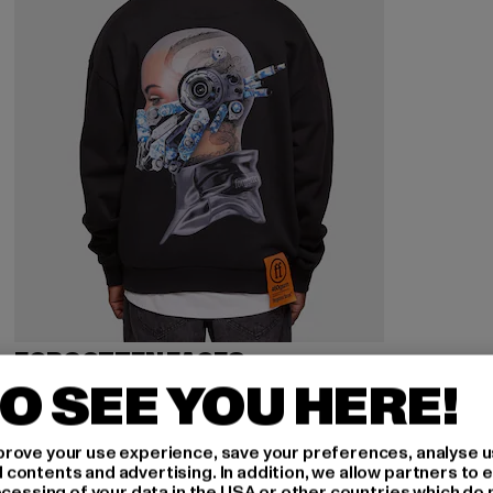
FORGOTTEN FACES
The Mask Ultra Heavy Cotton Box
O SEE YOU HERE!
Derzeitiger Preis: 61,59 EUR
Aktionspreis: 79,99 EUR
61,59 EUR
79,99 EUR
rove your use experience, save your preferences, analyse u
ontents and advertising. In addition, we allow partners to e
ocessing of your data in the USA or other countries which do 