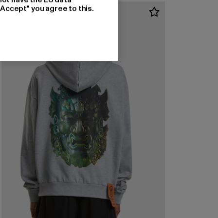
"Accept" you agree to this.
-26%