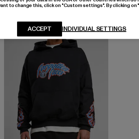
ant to change this, click on "Custom settings". By clicking on 
-58%
ACCEPT
INDIVIDUAL SETTINGS