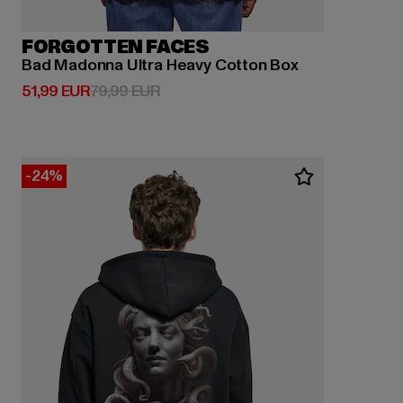
FORGOTTEN FACES
Bad Madonna Ultra Heavy Cotton Box
Derzeitiger Preis: 51,99 EUR
Aktionspreis: 79,99 EUR
51,99 EUR
79,99 EUR
-24%