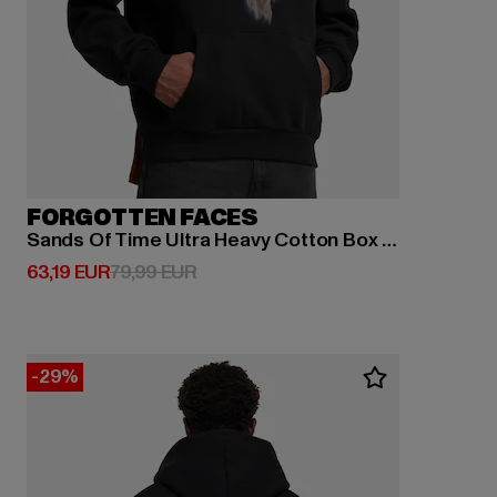
FORGOTTEN FACES
Sands Of Time Ultra Heavy Cotton Box Hoody
Derzeitiger Preis: 63,19 EUR
Aktionspreis: 79,99 EUR
63,19 EUR
79,99 EUR
-29%