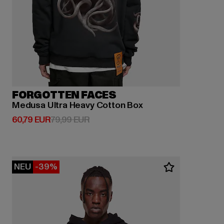
FORGOTTEN FACES
Medusa Ultra Heavy Cotton Box
Derzeitiger Preis: 60,79 EUR
Aktionspreis: 79,99 EUR
60,79 EUR
79,99 EUR
NEU
-39%