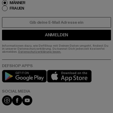
MÄNNER
FRAUEN
E-MAIL
ANMELDEN
Informationen dazu, wie DefShop mit Deinen Daten umgeht, findest Du
in unserer Datenschutzerklärung. Du kannst Dich jederzeit kostenfei
abmelden.
Datenschutzerklärung lesen.
Play market
App store
Instagram
Facebook
YouTube