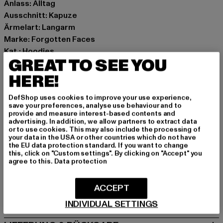
Anlass: Alltag
Ausschnitt: Kapuze
Ärmelart: Langarm
Marke: Forgotten Faces
Kat.: Hoodies
GREAT TO SEE YOU
Farbe: schwarz
Hersteller Farbe: black
HERE!
Materialzusammensetzung: 100% Baumwolle
DefShop uses cookies to improve your use experience,
Art.Nr: FOF0023-00007
save your preferences, analyse use behaviour and to
provide and measure interest-based contents and
advertising. In addition, we allow partners to extract data
Hersteller: TB International GmbH |
info@tbint.de
or to use cookies. This may also include the processing of
Dr.-Robert-Murjahn-Straße 7 | 64372 Ober-Ramstadt |
your data in the USA or other countries which do not have
the EU data protection standard. If you want to change
DE
this, click on "Custom settings". By clicking on "Accept" you
agree to this.
Data protection
GRÖSSE & PASSFORM
ACCEPT
PFLEGEHINWEISE
INDIVIDUAL SETTINGS