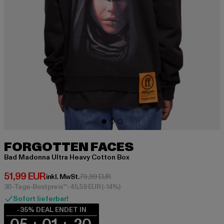
FORGOTTEN FACES
Bad Madonna Ultra Heavy Cotton Box
Derzeitiger Preis: 51,99 EUR
51,99 EUR
Aktionspreis: 79,99 EUR
inkl. MwSt.
79,99 EUR
30-Tage-Bestpreis**: 45,59 EUR
(-14%)
Sofort lieferbar!
-35% DEAL ENDET IN