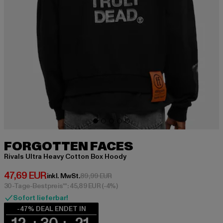
FORGOTTEN FACES
Rivals Ultra Heavy Cotton Box Hoody
Derzeitiger Preis: 47,69 EUR
47,69 EUR
Aktionspreis: 89,99 EUR
inkl. MwSt.
89,99 EUR
30-Tage-Bestpreis**: 45,89 EUR
(-4%)
Sofort lieferbar!
-47% DEAL ENDET IN