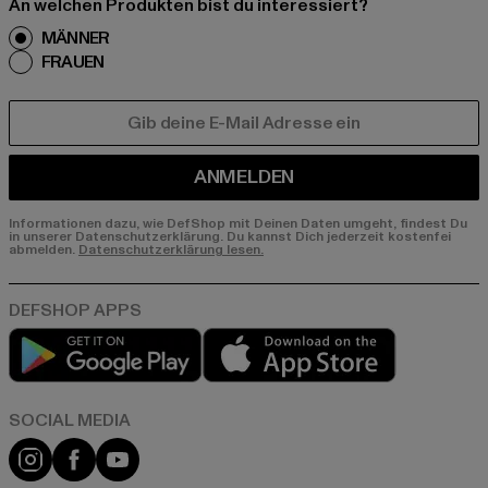
An welchen Produkten bist du interessiert?
MÄNNER
FRAUEN
E-MAIL
ANMELDEN
Informationen dazu, wie DefShop mit Deinen Daten umgeht, findest Du
in unserer Datenschutzerklärung. Du kannst Dich jederzeit kostenfei
abmelden.
Datenschutzerklärung lesen.
Play market
App store
Instagram
Facebook
YouTube