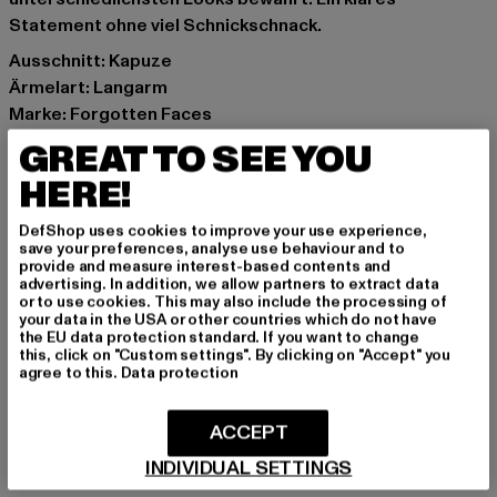
Statement ohne viel Schnickschnack.
Ausschnitt: Kapuze
Ärmelart: Langarm
Marke: Forgotten Faces
Kat.: Hoodies
GREAT TO SEE YOU
Farbe: schwarz
HERE!
Hersteller Farbe: black
Materialzusammensetzung: 100% Baumwolle
DefShop uses cookies to improve your use experience,
Art.Nr: FOF0093-00007
save your preferences, analyse use behaviour and to
provide and measure interest-based contents and
advertising. In addition, we allow partners to extract data
Hersteller: TB International GmbH |
info@tbint.de
or to use cookies. This may also include the processing of
your data in the USA or other countries which do not have
Dr.-Robert-Murjahn-Straße 7 | 64372 Ober-Ramstadt |
the EU data protection standard. If you want to change
DE
this, click on "Custom settings". By clicking on "Accept" you
agree to this.
Data protection
GRÖSSE & PASSFORM
ACCEPT
INDIVIDUAL SETTINGS
PFLEGEHINWEISE