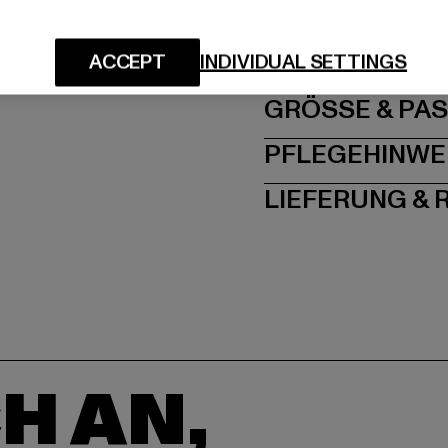
Hersteller: TB Intern
Dr.-Robert-Murjahn-S
ACCEPT
INDIVIDUAL SETTINGS
GRÖSSE 
PFLEGEHINWE
LIEFERUNG &
H AN,