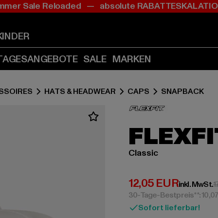
mer Sale Reloaded — absolute RABATTESKALAT
Zum
Zum
Inhalt
Fußzeile
springen
springen
KINDER
(Enter
(Enter
drücken)
drücken)
TAGESANGEBOTE
SALE
MARKEN
SSOIRES
HATS & HEADWEAR
CAPS
SNAPBACK
FLEXFI
Classic
Derzeitiger Preis:
12,05 EUR
inkl. MwSt.
1
30-Tage-Bestpreis**: 10,0
Sofort lieferbar!