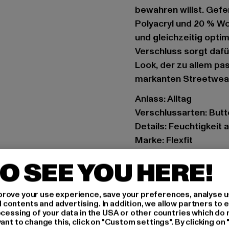
bewahren willst. Gefe
Polyacryl und 20 % W
und gleichzeitig opti
Verschluss sorgt dafür
Look, der zu allem pa
markanten Streetwea
Anlass: Alltag
Verschlussarten: But
Details: Feuchtigkeit
Marke: Flexfit
Kat.: Snapback
O SEE YOU HERE!
Farbe: weiß
Hersteller Farbe: whit
rove your use experience, save your preferences, analyse u
Materialzusammenset
ontents and advertising. In addition, we allow partners to e
Art.Nr: 6089M-00220
ocessing of your data in the USA or other countries which do 
ant to change this, click on "Custom settings". By clicking on 