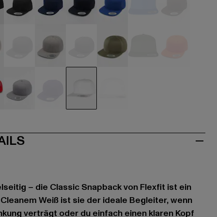
hwarz
schwarz
blau
blau
blau
blau
braun
au
grau
grau
grau
olive
olive
orange
silberfarben
violet
weiß
weiß
AILS
elseitig – die Classic Snapback von Flexfit ist ein
n Cleanem Weiß ist sie der ideale Begleiter, wenn
lenkung verträgt oder du einfach einen klaren Kopf