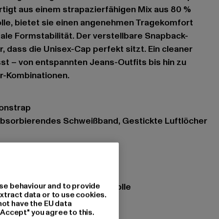
rtigt aus einem strapazierfähigen Mix aus 80 %
olle, bietet sie einen angenehmen Tragekomfort
male Formstabilität. Der verstellbare Snapback-
, dass die Unisex-Cap perfekt sitzt. Ein cleaner
sst – von entspannten Jeans-Outfits bis hin zu
r-Kombinationen.
tonstrap
 absorbierendes Schweißband, Gestickte Luftlöcher
e
se behaviour and to provide
zung: 80% Polyacryl, 20% Wolle
xtract data or to use cookies.
not have the EU data
"Accept" you agree to this.