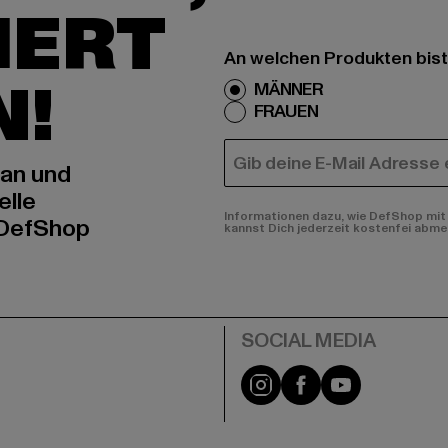
IERT
An welchen Produkten bist
N!
MÄNNER
FRAUEN
E-MAIL
 an und
elle
Informationen dazu, wie DefShop mit 
 DefShop
kannst Dich jederzeit kostenfei abme
e
Instagram
Facebook
YouTube