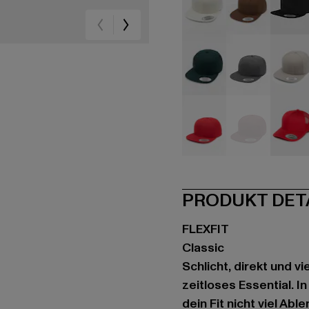
beige
beige
sc
grün
grau
gr
rot
rot
rot
PRODUKT DET
FLEXFIT
Classic
Schlicht, direkt und vi
zeitloses Essential. I
dein Fit nicht viel Ab