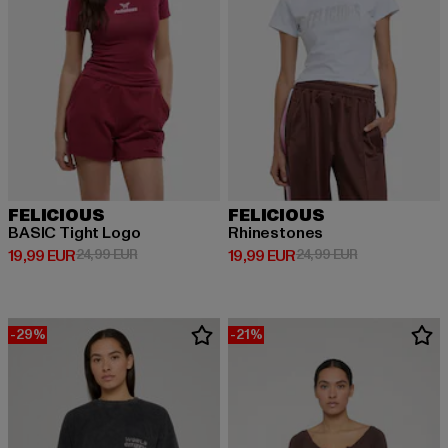
FELICIOUS
FELICIOUS
BASIC Tight Logo
Rhinestones
Derzeitiger Preis: 19,99 EUR
Aktionspreis: 24,99 EUR
Derzeitiger Preis: 19,99 EUR
Aktionspreis: 
19,99 EUR
24,99 EUR
19,99 EUR
24,99 EUR
-29%
-21%