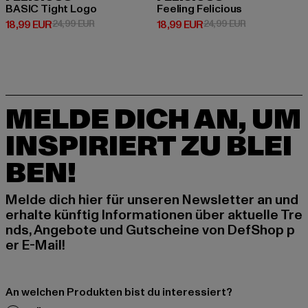
BASIC Tight Logo
Feeling Felicious
Derzeitiger Preis: 18,99 EUR
Aktionspreis: 24,99 EUR
Derzeitiger Preis: 18,99 EUR
Aktionspreis: 
18,99 EUR
24,99 EUR
18,99 EUR
24,99 EUR
MELDE DICH AN, UM
INSPIRIERT ZU BLEI
BEN!
Melde dich hier für unseren Newsletter an und
erhalte künftig Informationen über aktuelle Tre
nds, Angebote und Gutscheine von DefShop p
er E-Mail!
An welchen Produkten bist du interessiert?