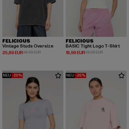
FELICIOUS
FELICIOUS
Vintage Studs Oversize
BASIC Tight Logo T-Shirt
Derzeitiger Preis: 25,89 EUR
Aktionspreis: 34,99 EUR
Derzeitiger Preis: 18,99 EUR
Aktionspreis: 
25,89 EUR
34,99 EUR
18,99 EUR
24,99 EUR
NEU
-20%
NEU
-26%