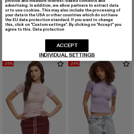
provide and measure interest-based contents and
advertising. In addition, we allow partners to extract data
or to use cookies. This may also include the processing of
your data in the USA or other countries which do not have
the EU data protection standard. If you want to change
this, click on "Custom settings". By clicking on "Accept" you
FELICIOUS
FELICIOUS
agree to this.
Data protection
By Felicious Tee
BASIC Tight Logo
Derzeitiger Preis: 22,03 EUR
Aktionspreis: 28,99 EUR
Derzeitiger Preis: 19,03 EUR
Aktionspreis: 
22,03 EUR
28,99 EUR
19,03 EUR
27,99 EUR
ACCEPT
INDIVIDUAL SETTINGS
-24%
-24%