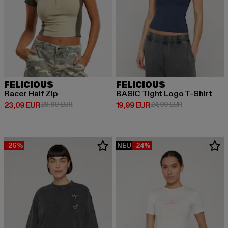
FELICIOUS
FELICIOUS
Racer Half Zip
BASIC Tight Logo T-Shirt
Derzeitiger Preis: 23,09 EUR
Aktionspreis: 29,99 EUR
Derzeitiger Preis: 19,99 EUR
Aktionspreis: 
23,09 EUR
29,99 EUR
19,99 EUR
24,99 EUR
-26%
NEU
-24%