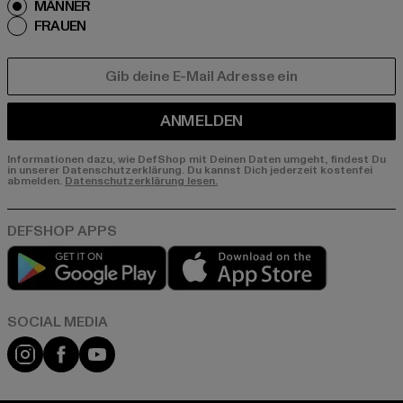
MÄNNER
FRAUEN
E-MAIL
ANMELDEN
Informationen dazu, wie DefShop mit Deinen Daten umgeht, findest Du
in unserer Datenschutzerklärung. Du kannst Dich jederzeit kostenfei
abmelden.
Datenschutzerklärung lesen.
Play market
App store
Instagram
Facebook
YouTube