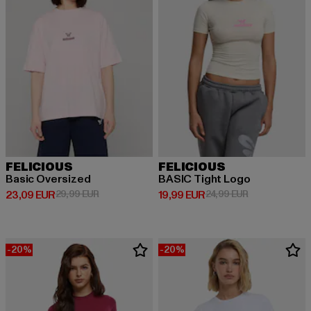
FELICIOUS
FELICIOUS
Basic Oversized
BASIC Tight Logo
Derzeitiger Preis: 23,09 EUR
Aktionspreis: 29,99 EUR
Derzeitiger Preis: 19,99 EUR
Aktionspreis: 
23,09 EUR
29,99 EUR
19,99 EUR
24,99 EUR
-20%
-20%