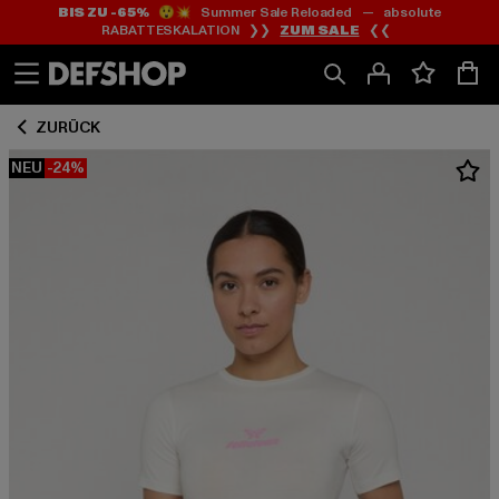
BIS ZU -65%
😲💥 Summer Sale Reloaded — absolute
Zum
Zum
RABATTESKALATION ❯❯
ZUM SALE
❮❮
Inhalt
Fußzeile
springen
springen
ZURÜCK
NEU
-24%