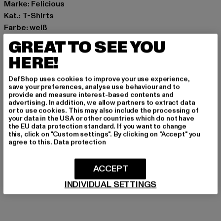
Marke: Felicious
Kat.: T-Shirts
Farbe: weiß
Hersteller Farbe: offwhite
GREAT TO SEE YOU
Materialzusammensetzung: 100% Baumwolle
HERE!
Art.Nr: FL253-11260010-00555
DefShop uses cookies to improve your use experience,
Hersteller: Urban Styles Agency GmbH & Co. KG |
save your preferences, analyse use behaviour and to
provide and measure interest-based contents and
agentur@urbanstylesagency.com
advertising. In addition, we allow partners to extract data
Schanzenstraße 41 | 51063 Köln | DE
or to use cookies. This may also include the processing of
your data in the USA or other countries which do not have
the EU data protection standard. If you want to change
this, click on "Custom settings". By clicking on "Accept" you
agree to this.
Data protection
GRÖSSE & PASSFORM
PFLEGEHINWEISE
ACCEPT
INDIVIDUAL SETTINGS
LIEFERUNG & RÜCKGABE