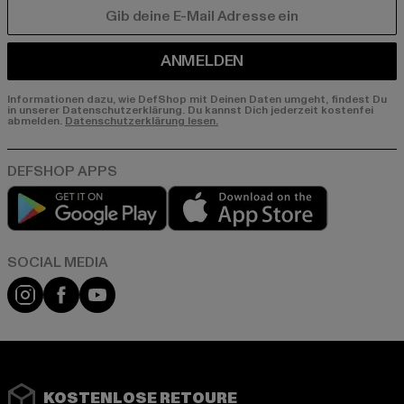
E-MAIL
ANMELDEN
Informationen dazu, wie DefShop mit Deinen Daten umgeht, findest Du
in unserer Datenschutzerklärung. Du kannst Dich jederzeit kostenfei
abmelden.
Datenschutzerklärung lesen.
Play market
App store
Instagram
Facebook
YouTube
KOSTENLOSE RETOURE