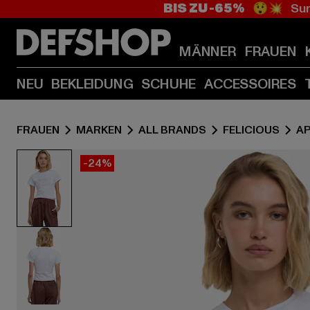
BIS ZU -65%
😲💥 Sum
MÄNNER
FRAUEN
NEU
BEKLEIDUNG
SCHUHE
ACCESSOIRES
FRAUEN
MARKEN
ALL BRANDS
FELICIOUS
A
-24%