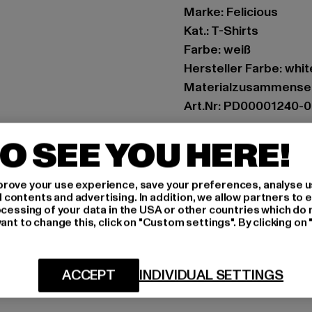
Marke: Felicious
Kat.: T-Shirts
Farbe: weiß
Hersteller Farbe: whit
Materialzusammenset
Art.Nr: PD00001240-
O SEE YOU HERE!
Hersteller: Urban Sty
agentur@urbanstyle
Schanzenstraße 41 | 5
rove your use experience, save your preferences, analyse u
ontents and advertising. In addition, we allow partners to e
ocessing of your data in the USA or other countries which do 
ant to change this, click on "Custom settings". By clicking on 
GRÖSSE 
PFLEGEHINWE
ACCEPT
INDIVIDUAL SETTINGS
LIEFERUNG &