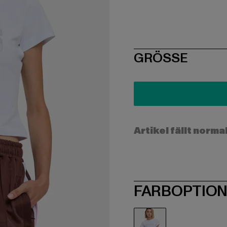
SIZE
GRÖSSE
Artikel fällt norma
FARBOPTIO