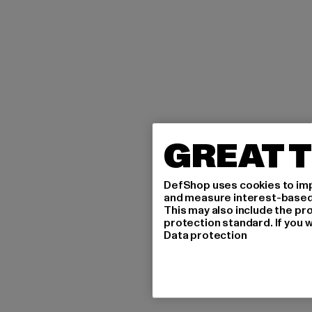
GREAT T
DefShop uses cookies to imp
and measure interest-based c
This may also include the pr
protection standard. If you w
Data protection