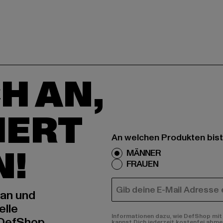
H AN,
IERT
An welchen Produkten bist
N!
MÄNNER
FRAUEN
E-MAIL
 an und
elle
Informationen dazu, wie DefShop mit 
 DefShop
kannst Dich jederzeit kostenfei abme