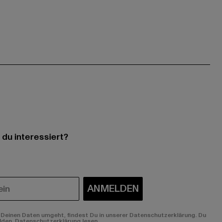
 du interessiert?
ANMELDEN
Deinen Daten umgeht, findest Du in unserer Datenschutzerklärung. Du
lden.
Datenschutzerklärung lesen.