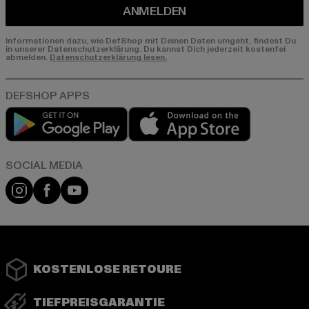
ANMELDEN
Informationen dazu, wie DefShop mit Deinen Daten umgeht, findest Du
in unserer Datenschutzerklärung. Du kannst Dich jederzeit kostenfei
abmelden.
Datenschutzerklärung lesen.
Play market
App store
Instagram
Facebook
YouTube
KOSTENLOSE RETOURE
TIEFPREISGARANTIE