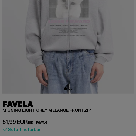
FAVELA
MISSING LIGHT GREY MELANGE FRONTZIP
Derzeitiger Preis: 51,99 EUR
51,99 EUR
inkl. MwSt.
Sofort lieferbar!