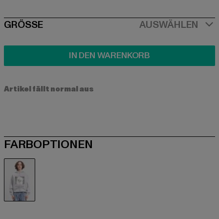
SIZE
GRÖSSE
AUSWÄHLEN
IN DEN WARENKORB
Artikel fällt normal aus
FARBOPTIONEN
grau