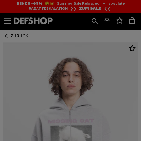
BIS ZU -65%
😲💥 Summer Sale Reloaded — absolute
Zum
Zum
RABATTESKALATION ❯❯
ZUM SALE
❮❮
Inhalt
Fußzeile
springen
springen
ZURÜCK