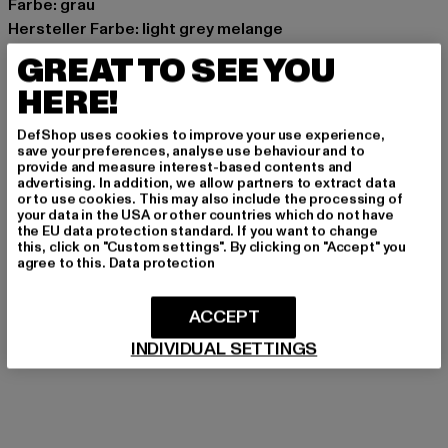
Farbe: grau
Hersteller Farbe: light grey melange
Materialzusammensetzung: 100% Baumwolle
GREAT TO SEE YOU
Art.Nr: FAV-Q325-MF-02818
HERE!
Hersteller: AD Distribution GmbH |
DefShop uses cookies to improve your use experience,
Info@favelaclothing.com
save your preferences, analyse use behaviour and to
provide and measure interest-based contents and
CHRISTINENSTRASSE 19A | 40880 Rattingen | DE
advertising. In addition, we allow partners to extract data
or to use cookies. This may also include the processing of
your data in the USA or other countries which do not have
the EU data protection standard. If you want to change
GRÖSSE & PASSFORM
this, click on "Custom settings". By clicking on "Accept" you
agree to this.
Data protection
PFLEGEHINWEISE
ACCEPT
LIEFERUNG & RÜCKGABE
INDIVIDUAL SETTINGS