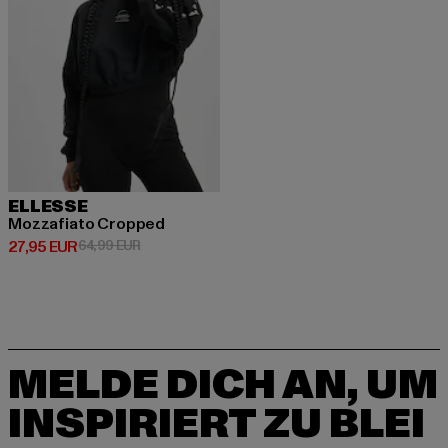
ELLESSE
Mozzafiato Cropped
Derzeitiger Preis: 27,95 EUR
Aktionspreis: 64,99 EUR
27,95 EUR
64,99 EUR
MELDE DICH AN, UM
INSPIRIERT ZU BLEI