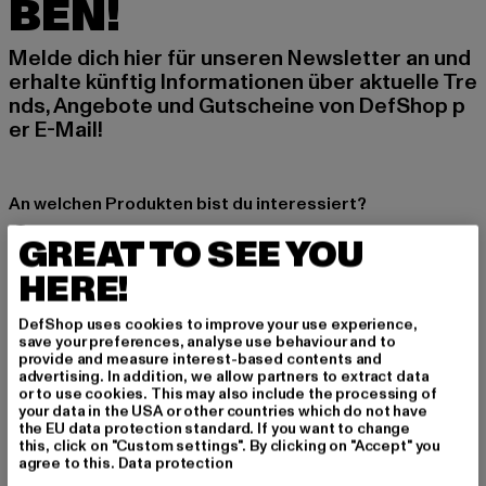
BEN!
Melde dich hier für unseren Newsletter an und
erhalte künftig Informationen über aktuelle Tre
nds, Angebote und Gutscheine von DefShop p
er E-Mail!
An welchen Produkten bist du interessiert?
MÄNNER
GREAT TO SEE YOU
FRAUEN
HERE!
DefShop uses cookies to improve your use experience,
E-MAIL
save your preferences, analyse use behaviour and to
provide and measure interest-based contents and
ANMELDEN
advertising. In addition, we allow partners to extract data
or to use cookies. This may also include the processing of
your data in the USA or other countries which do not have
Informationen dazu, wie DefShop mit Deinen Daten umgeht, findest Du
the EU data protection standard. If you want to change
in unserer Datenschutzerklärung. Du kannst Dich jederzeit kostenfei
this, click on "Custom settings". By clicking on "Accept" you
abmelden.
Datenschutzerklärung lesen.
agree to this.
Data protection