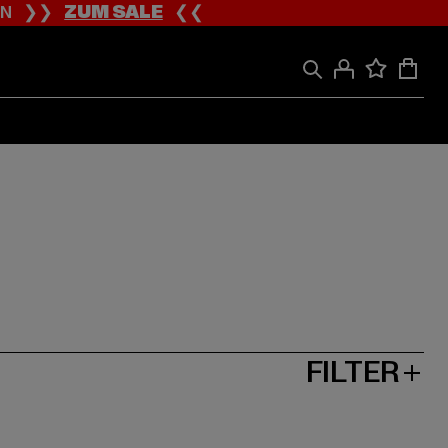
ION ❯❯
ZUM SALE
❮❮
FILTER