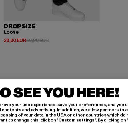
DROPSIZE
Loose
Derzeitiger Preis: 28,80 EUR
Aktionspreis: 59,99 EUR
28,80 EUR
59,99 EUR
O SEE YOU HERE!
H AN,
rove your use experience, save your preferences, analyse u
ontents and advertising. In addition, we allow partners to e
ocessing of your data in the USA or other countries which do 
ant to change this, click on "Custom settings". By clicking on 