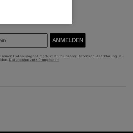
 du interessiert?
ANMELDEN
Deinen Daten umgeht, findest Du in unserer Datenschutzerklärung. Du
lden.
Datenschutzerklärung lesen.