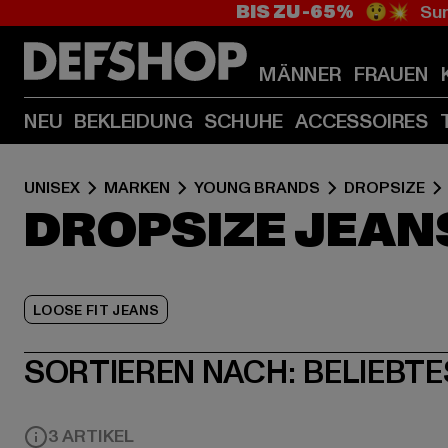
BIS ZU -65%
😲💥 Sum
MÄNNER
FRAUEN
NEU
BEKLEIDUNG
SCHUHE
ACCESSOIRES
UNISEX
MARKEN
YOUNG BRANDS
DROPSIZE
DROPSIZE JEAN
LOOSE FIT JEANS
SORTIEREN NACH:
BELIEBTE
3 ARTIKEL