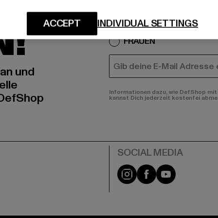
IERT
An welchen Produkten bist
ACCEPT
INDIVIDUAL SETTINGS
N!
MÄNNER
FRAUEN
E-MAIL
 an und
elle
Informationen dazu, wie DefShop mit 
 DefShop
kannst Dich jederzeit kostenfei abme
e
Instagram
Facebook
YouTube