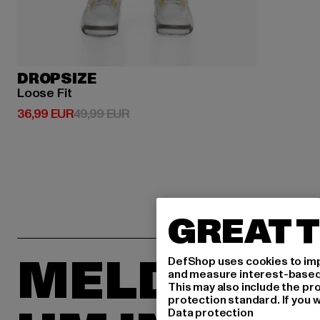
DROPSIZE
Loose Fit
Derzeitiger Preis: 36,99 EUR
Aktionspreis: 49,99 EUR
36,99 EUR
49,99 EUR
GREAT T
MELDE DIC
DefShop uses cookies to imp
and measure interest-based c
This may also include the pr
protection standard. If you w
Data protection